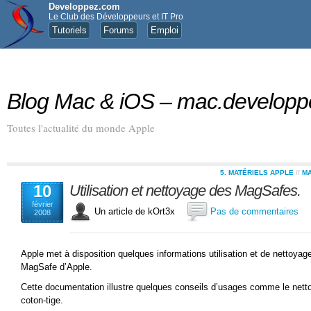
Developpez.com
Le Club des Développeurs et IT Pro
Tutoriels
Forums
Emploi
Blog Mac & iOS – mac.develop
Toutes l'actualité du monde Apple
5. MATÉRIELS APPLE
//
M
10
Utilisation et nettoyage des MagSafes.
février
Un article de kOrt3x
Pas de commentaires
2008
Apple met à disposition quelques informations utilisation et de nettoyag
MagSafe d’Apple.
Cette documentation illustre quelques conseils d’usages comme le nett
coton-tige.