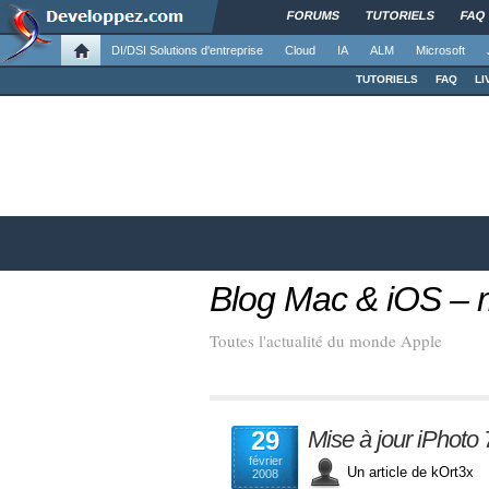
FORUMS
TUTORIELS
FAQ
DI/DSI Solutions d'entreprise
Cloud
IA
ALM
Microsoft
TUTORIELS
FAQ
LI
Blog Mac & iOS –
Toutes l'actualité du monde Apple
29
Mise à jour iPhoto 
février
Un article de kOrt3
2008