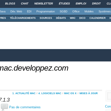
BLOGS
CHAT
NEWSLETTER
ÉTUDES
EMPLOI
DROIT
CL
Java
Dév. Web
EDI
Programmation
SGBD
Office
Mobiles
Systèmes
VRES
TÉLÉCHARGEMENTS
SOURCES
DÉBATS
WIKI
DICO
CALENDRIER
 mac.developpez.com
1. ACTUALITÉ MAC
//
4. LOGICIELS MAC
//
MAC OS X
//
MISES À JOUR
7.1.3
Con
x
Pas de commentaires