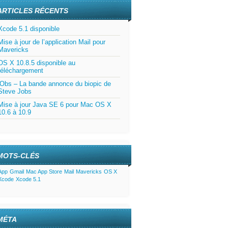
ARTICLES RÉCENTS
Xcode 5.1 disponible
Mise à jour de l’application Mail pour
Mavericks
OS X 10.8.5 disponible au
téléchargement
jObs – La bande annonce du biopic de
Steve Jobs
Mise à jour Java SE 6 pour Mac OS X
10.6 à 10.9
MOTS-CLÉS
App
Gmail
Mac App Store
Mail
Mavericks
OS X
Xcode
Xcode 5.1
MÉTA