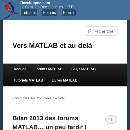
Developpez.com
Le Club des Développeurs et IT Pro
Tutoriels
Forums
Emploi
Recher
Vers MATLAB et au delà
Menu principal
Accueil
Forums MATLAB
FAQs MATLAB
Aller au contenu principal
Aller au contenu secondaire
Tutoriels MATLAB
Livres MATLAB
ARCHIVES DU MOT-CLÉ
FORUM
Bilan 2013 des forums
1
MATLAB… un peu tardif !