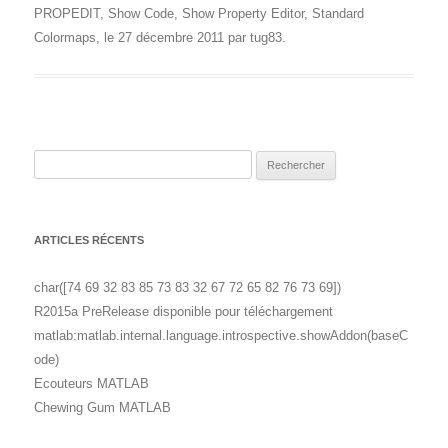
PROPEDIT
,
Show Code
,
Show Property Editor
,
Standard
Colormaps
, le
27 décembre 2011
par
tug83
.
Rechercher :
ARTICLES RÉCENTS
char([74 69 32 83 85 73 83 32 67 72 65 82 76 73 69])
R2015a PreRelease disponible pour téléchargement
matlab:matlab.internal.language.introspective.showAddon(baseC
ode)
Ecouteurs MATLAB
Chewing Gum MATLAB