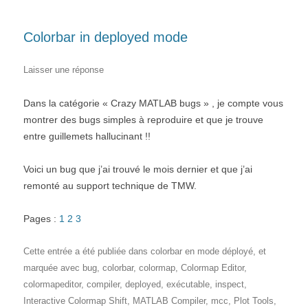
Colorbar in deployed mode
Laisser une réponse
Dans la catégorie « Crazy MATLAB bugs » , je compte vous
montrer des bugs simples à reproduire et que je trouve
entre guillemets hallucinant !!
Voici un bug que j’ai trouvé le mois dernier et que j’ai
remonté au support technique de TMW.
Pages :
1
2
3
Cette entrée a été publiée dans
colorbar en mode déployé
, et
marquée avec
bug
,
colorbar
,
colormap
,
Colormap Editor
,
colormapeditor
,
compiler
,
deployed
,
exécutable
,
inspect
,
Interactive Colormap Shift
,
MATLAB Compiler
,
mcc
,
Plot Tools
,