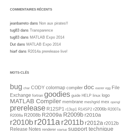
COMMENTAIRES RÉCENTS
jeanbarreto
dans
Non aux pirates!!
tug83
dans
Transparence
tug83
dans
MATLAB Expo 2014
Dut
dans
MATLAB Expo 2014
hiarf
dans
R2014a prerelease live!
MOTS-CLÉS
bug
doc
CODY
colormap
File
compiler
char
easter egg
goodies
Exchange
logo
fortran
guide
HELP
linux
MATLAB Compiler
membrane
mex
meshgrid
opengl
prerelease
R12SP1
r2006b
r13sp1
R14SP2
R2007a
R2009a
R2009b
r2010a
R2008b
R2008a
r2011a
r2010b
r2011b
r2012a
r2012b
support technique
Release Notes
renderer
startup