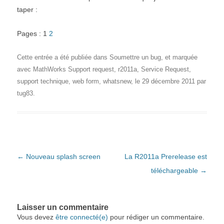
taper :
Pages : 1
2
Cette entrée a été publiée dans
Soumettre un bug
, et marquée
avec
MathWorks Support request
,
r2011a
,
Service Request
,
support technique
,
web form
,
whatsnew
, le
29 décembre 2011
par
tug83
.
Navigation des articles
←
Nouveau splash screen
La R2011a Prerelease est
téléchargeable
→
Laisser un commentaire
Vous devez
être connecté(e)
pour rédiger un commentaire.