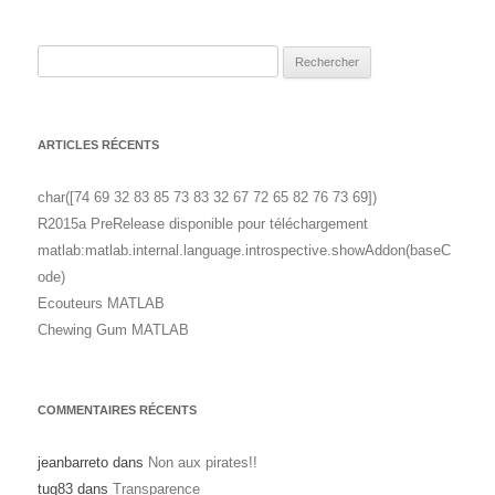
Rechercher :
ARTICLES RÉCENTS
char([74 69 32 83 85 73 83 32 67 72 65 82 76 73 69])
R2015a PreRelease disponible pour téléchargement
matlab:matlab.internal.language.introspective.showAddon(baseC
ode)
Ecouteurs MATLAB
Chewing Gum MATLAB
COMMENTAIRES RÉCENTS
jeanbarreto
dans
Non aux pirates!!
tug83
dans
Transparence