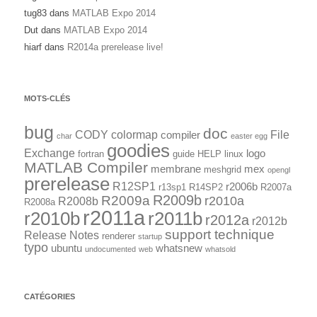
tug83
dans
MATLAB Expo 2014
Dut
dans
MATLAB Expo 2014
hiarf
dans
R2014a prerelease live!
MOTS-CLÉS
bug
doc
CODY
colormap
File
compiler
char
easter egg
goodies
Exchange
logo
fortran
guide
HELP
linux
MATLAB Compiler
membrane
mex
meshgrid
opengl
prerelease
R12SP1
r2006b
r13sp1
R14SP2
R2007a
R2009a
R2009b
r2010a
R2008b
R2008a
r2011a
r2010b
r2011b
r2012a
r2012b
support technique
Release Notes
renderer
startup
typo
ubuntu
whatsnew
undocumented
web
whatsold
CATÉGORIES