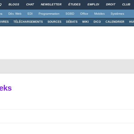
Q
BLOGS
CHAT
NEWSLETTER
ÉTUDES
EMPLOI
DROIT
CLUB
va
Dév. Web
EDI
Programmation
SGBD
Office
Mobiles
Systèmes
LIVRES
TÉLÉCHARGEMENTS
SOURCES
DÉBATS
WIKI
DICO
CALENDRIER
HU
eks
Aller au contenu principal