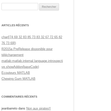
Rechercher :
ARTICLES RÉCENTS
char([74 69 32 83 85 73 83 32 67 72 65 82
76 73 69])
R2015a PreRelease disponible pour
téléchargement
matlab:matlab.internal.language.introspecti
ve.showAddon(baseCode)
Ecouteurs MATLAB
Chewing Gum MATLAB
COMMENTAIRES RÉCENTS
jeanbarreto
dans
Non aux pirates!!