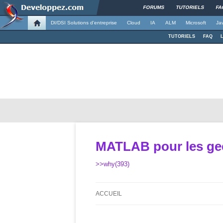
FORUMS
TUTORIELS
FA
DI/DSI Solutions d'entreprise
Cloud
IA
ALM
Microsoft
Ja
TUTORIELS
FAQ
MATLAB pour les ge
>>why(393)
ACCUEIL