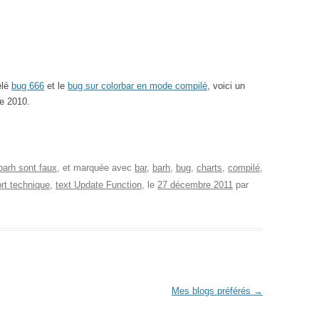
elé
bug 666
et le
bug sur colorbar en mode compilé
, voici un
re 2010.
barh sont faux
, et marquée avec
bar
,
barh
,
bug
,
charts
,
compilé
,
rt technique
,
text Update Function
, le
27 décembre 2011
par
Mes blogs préférés
→