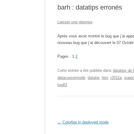
barh : datatips erronés
Laisser une réponse
Après vous avoir montré le bug que j’ai app
nouveau bug que j’ai découvert le 07 Octob
Pages : 1
2
Cette entrée a été publiée dans
datatips de 
datacursormode
,
datatip
,
hist
,
r2011a
,
suppo
tug83
.
Navigation des articles
←
Colorbar in deployed mode