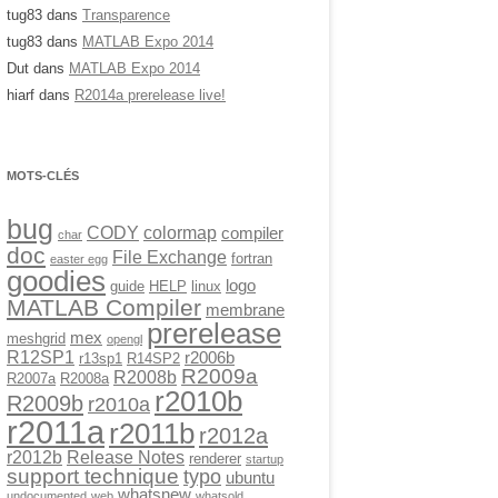
tug83
dans
Transparence
tug83
dans
MATLAB Expo 2014
Dut
dans
MATLAB Expo 2014
hiarf
dans
R2014a prerelease live!
MOTS-CLÉS
bug
CODY
colormap
compiler
char
doc
File Exchange
fortran
easter egg
goodies
logo
guide
HELP
linux
MATLAB Compiler
membrane
prerelease
mex
meshgrid
opengl
R12SP1
r2006b
r13sp1
R14SP2
R2009a
R2008b
R2007a
R2008a
r2010b
R2009b
r2010a
r2011a
r2011b
r2012a
r2012b
Release Notes
renderer
startup
support technique
typo
ubuntu
whatsnew
undocumented
web
whatsold