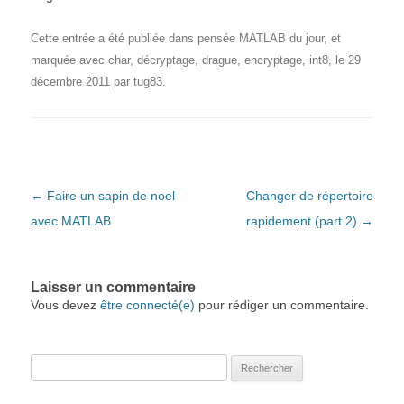
Cette entrée a été publiée dans
pensée MATLAB du jour
, et
marquée avec
char
,
décryptage
,
drague
,
encryptage
,
int8
, le
29
décembre 2011
par
tug83
.
Navigation des articles
←
Faire un sapin de noel
Changer de répertoire
avec MATLAB
rapidement (part 2)
→
Laisser un commentaire
Vous devez
être connecté(e)
pour rédiger un commentaire.
Rechercher :