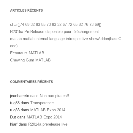
ARTICLES RÉCENTS
char([74 69 32 83 85 73 83 32 67 72 65 82 76 73 69])
R2015a PreRelease disponible pour téléchargement
matlab:matlab.internal.language.introspective.showAddon(baseC
ode)
Ecouteurs MATLAB
Chewing Gum MATLAB
COMMENTAIRES RÉCENTS
jeanbarreto
dans
Non aux pirates!!
tug83
dans
Transparence
tug83
dans
MATLAB Expo 2014
Dut
dans
MATLAB Expo 2014
hiarf
dans
R2014a prerelease live!