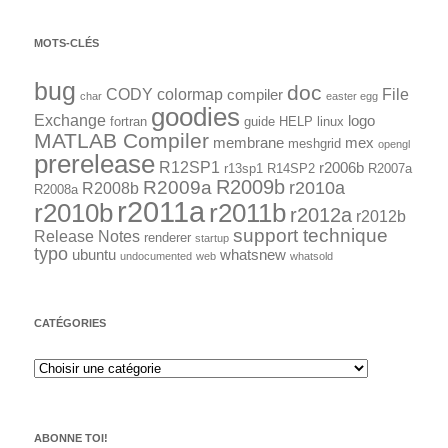
MOTS-CLÉS
bug
doc
CODY
colormap
File
compiler
char
easter egg
goodies
Exchange
logo
fortran
guide
HELP
linux
MATLAB Compiler
membrane
mex
meshgrid
opengl
prerelease
R12SP1
r2006b
r13sp1
R14SP2
R2007a
R2009a
R2009b
r2010a
R2008b
R2008a
r2011a
r2010b
r2011b
r2012a
r2012b
support technique
Release Notes
renderer
startup
typo
ubuntu
whatsnew
undocumented
web
whatsold
CATÉGORIES
ABONNE TOI!