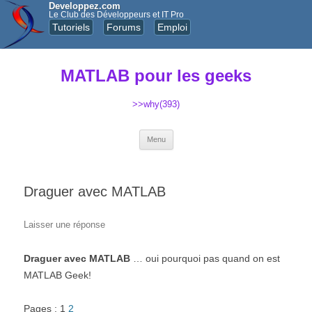
Developpez.com
Le Club des Développeurs et IT Pro
Tutoriels
Forums
Emploi
MATLAB pour les geeks
>>why(393)
Aller au contenu principal
Menu
Draguer avec MATLAB
Laisser une réponse
Draguer avec MATLAB
… oui pourquoi pas quand on est
MATLAB Geek!
Pages : 1
2