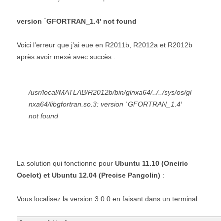
version `GFORTRAN_1.4′ not found
Voici l’erreur que j’ai eue en R2011b, R2012a et R2012b
après avoir mexé avec succès :
/usr/local/MATLAB/R2012b/bin/glnxa64/../../sys/os/gl
nxa64/libgfortran.so.3: version `GFORTRAN_1.4′
not found
La solution qui fonctionne pour
Ubuntu 11.10 (Oneiric
Ocelot) et Ubuntu 12.04 (Precise Pangolin)
:
Vous localisez la version 3.0.0 en faisant dans un terminal