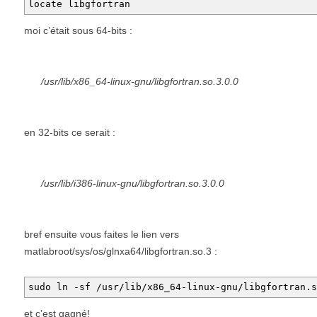
locate libgfortran
moi c’était sous 64-bits :
/usr/lib/x86_64-linux-gnu/libgfortran.so.3.0.0
en 32-bits ce serait :
/usr/lib/i386-linux-gnu/libgfortran.so.3.0.0
bref ensuite vous faites le lien vers
matlabroot/sys/os/glnxa64/libgfortran.so.3 :
sudo ln -sf /usr/lib/x86_64-linux-gnu/libgfortran.s
et c’est gagné!