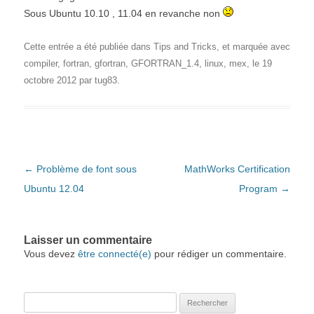
Sous Ubuntu 10.10 , 11.04 en revanche non
Cette entrée a été publiée dans
Tips and Tricks
, et marquée avec
compiler
,
fortran
,
gfortran
,
GFORTRAN_1.4
,
linux
,
mex
, le
19
octobre 2012
par
tug83
.
Navigation des articles
←
Problème de font sous
MathWorks Certification
Ubuntu 12.04
Program
→
Laisser un commentaire
Vous devez
être connecté(e)
pour rédiger un commentaire.
Rechercher :