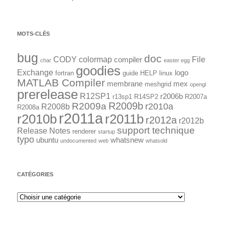
MOTS-CLÉS
bug
doc
CODY
colormap
File
compiler
char
easter egg
goodies
Exchange
logo
fortran
guide
HELP
linux
MATLAB Compiler
membrane
mex
meshgrid
opengl
prerelease
R12SP1
r2006b
r13sp1
R14SP2
R2007a
R2009a
R2009b
r2010a
R2008b
R2008a
r2011a
r2010b
r2011b
r2012a
r2012b
support technique
Release Notes
renderer
startup
typo
ubuntu
whatsnew
undocumented
web
whatsold
CATÉGORIES