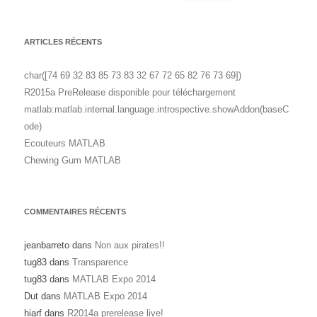
ARTICLES RÉCENTS
char([74 69 32 83 85 73 83 32 67 72 65 82 76 73 69])
R2015a PreRelease disponible pour téléchargement
matlab:matlab.internal.language.introspective.showAddon(baseC
ode)
Ecouteurs MATLAB
Chewing Gum MATLAB
COMMENTAIRES RÉCENTS
jeanbarreto
dans
Non aux pirates!!
tug83
dans
Transparence
tug83
dans
MATLAB Expo 2014
Dut
dans
MATLAB Expo 2014
hiarf
dans
R2014a prerelease live!