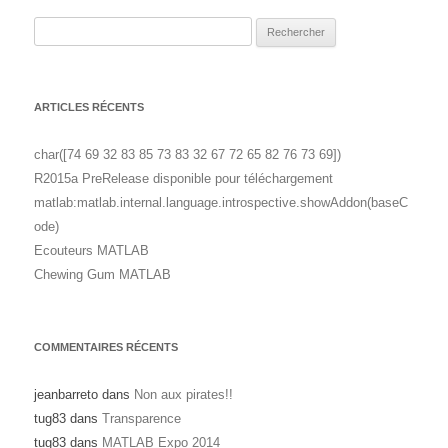
Rechercher :
ARTICLES RÉCENTS
char([74 69 32 83 85 73 83 32 67 72 65 82 76 73 69])
R2015a PreRelease disponible pour téléchargement
matlab:matlab.internal.language.introspective.showAddon(baseC
ode)
Ecouteurs MATLAB
Chewing Gum MATLAB
COMMENTAIRES RÉCENTS
jeanbarreto
dans
Non aux pirates!!
tug83
dans
Transparence
tug83
dans
MATLAB Expo 2014