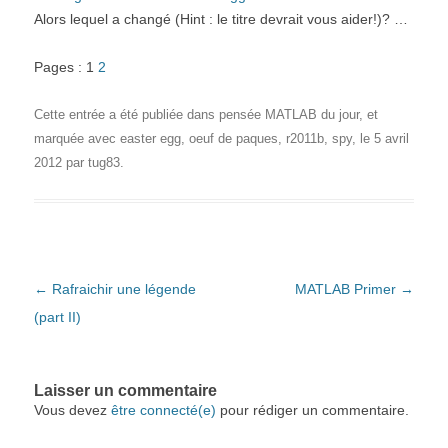
Alors lequel a changé (Hint : le titre devrait vous aider!)? …
Pages : 1
2
Cette entrée a été publiée dans
pensée MATLAB du jour
, et
marquée avec
easter egg
,
oeuf de paques
,
r2011b
,
spy
, le
5 avril
2012
par
tug83
.
Navigation des articles
←
Rafraichir une légende
MATLAB Primer
→
(part II)
Laisser un commentaire
Vous devez
être connecté(e)
pour rédiger un commentaire.