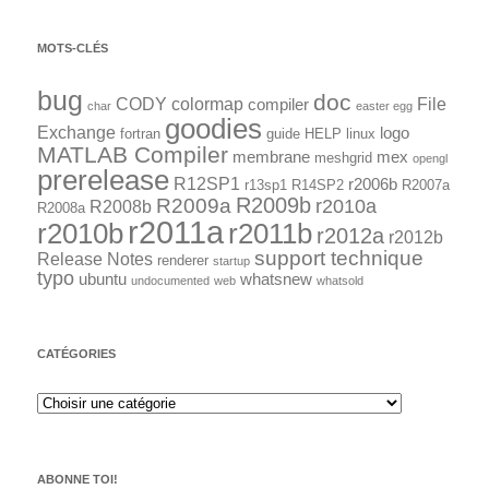
MOTS-CLÉS
bug
doc
CODY
colormap
File
compiler
char
easter egg
goodies
Exchange
logo
fortran
guide
HELP
linux
MATLAB Compiler
membrane
mex
meshgrid
opengl
prerelease
R12SP1
r2006b
r13sp1
R14SP2
R2007a
R2009a
R2009b
r2010a
R2008b
R2008a
r2011a
r2010b
r2011b
r2012a
r2012b
support technique
Release Notes
renderer
startup
typo
ubuntu
whatsnew
undocumented
web
whatsold
CATÉGORIES
ABONNE TOI!