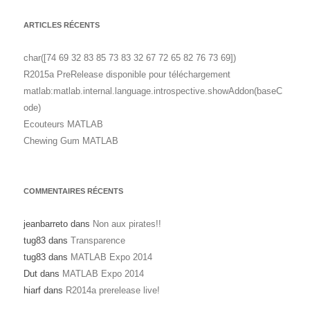
ARTICLES RÉCENTS
char([74 69 32 83 85 73 83 32 67 72 65 82 76 73 69])
R2015a PreRelease disponible pour téléchargement
matlab:matlab.internal.language.introspective.showAddon(baseC
ode)
Ecouteurs MATLAB
Chewing Gum MATLAB
COMMENTAIRES RÉCENTS
jeanbarreto
dans
Non aux pirates!!
tug83
dans
Transparence
tug83
dans
MATLAB Expo 2014
Dut
dans
MATLAB Expo 2014
hiarf
dans
R2014a prerelease live!