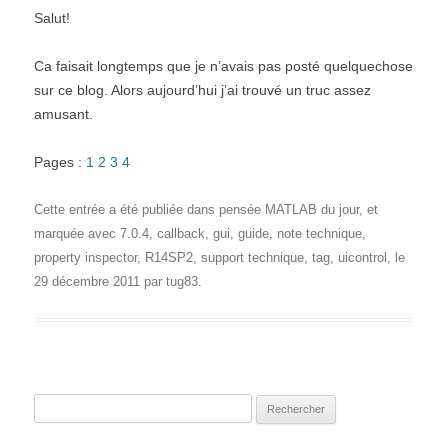
Salut!
Ca faisait longtemps que je n’avais pas posté quelquechose
sur ce blog. Alors aujourd’hui j’ai trouvé un truc assez
amusant.
Pages :
1
2
3
4
Cette entrée a été publiée dans
pensée MATLAB du jour
, et
marquée avec
7.0.4
,
callback
,
gui
,
guide
,
note technique
,
property inspector
,
R14SP2
,
support technique
,
tag
,
uicontrol
, le
29 décembre 2011
par
tug83
.
Rechercher :