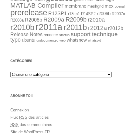
MATLAB Compiler
membrane
mex
meshgrid
opengl
prerelease
R12SP1
r2006b
r13sp1
R14SP2
R2007a
R2009a
R2009b
r2010a
R2008b
R2008a
r2011a
r2010b
r2011b
r2012a
r2012b
support technique
Release Notes
renderer
startup
typo
ubuntu
whatsnew
undocumented
web
whatsold
CATÉGORIES
ABONNE TOI!
Connexion
Flux
RSS
des articles
RSS
des commentaires
Site de WordPress-FR