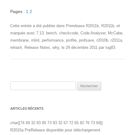
Pages :
1
2
Cette entrée a été publiée dans
Prerelease R2011b
,
R2011b
, et
marquée avec
7.13
,
bench
,
checkcode
,
Code Analyser
,
McCabe
,
membrane
,
mlint
,
performance
,
profile
,
profsave
,
r2010b
,
r2011a
,
rehash
,
Release Notes
,
why
, le
29 décembre 2011
par
tug83
.
Rechercher :
ARTICLES RÉCENTS
char([74 69 32 83 85 73 83 32 67 72 65 82 76 73 69])
R2015a PreRelease disponible pour téléchargement