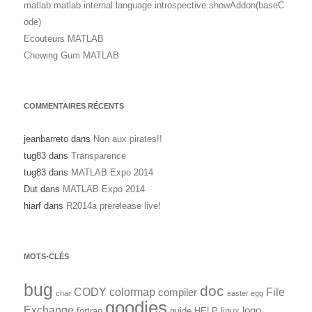
matlab:matlab.internal.language.introspective.showAddon(baseC
ode)
Ecouteurs MATLAB
Chewing Gum MATLAB
COMMENTAIRES RÉCENTS
jeanbarreto
dans
Non aux pirates!!
tug83
dans
Transparence
tug83
dans
MATLAB Expo 2014
Dut
dans
MATLAB Expo 2014
hiarf
dans
R2014a prerelease live!
MOTS-CLÉS
bug
doc
CODY
colormap
File
compiler
char
easter egg
goodies
Exchange
logo
fortran
guide
HELP
linux