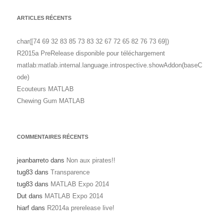
ARTICLES RÉCENTS
char([74 69 32 83 85 73 83 32 67 72 65 82 76 73 69])
R2015a PreRelease disponible pour téléchargement
matlab:matlab.internal.language.introspective.showAddon(baseC
ode)
Ecouteurs MATLAB
Chewing Gum MATLAB
COMMENTAIRES RÉCENTS
jeanbarreto
dans
Non aux pirates!!
tug83
dans
Transparence
tug83
dans
MATLAB Expo 2014
Dut
dans
MATLAB Expo 2014
hiarf
dans
R2014a prerelease live!