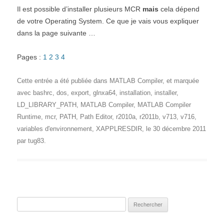
Il est possible d’installer plusieurs MCR
mais
cela dépend
de votre Operating System. Ce que je vais vous expliquer
dans la page suivante …
Pages :
1
2
3
4
Cette entrée a été publiée dans
MATLAB Compiler
, et marquée
avec
bashrc
,
dos
,
export
,
glnxa64
,
installation
,
installer
,
LD_LIBRARY_PATH
,
MATLAB Compiler
,
MATLAB Compiler
Runtime
,
mcr
,
PATH
,
Path Editor
,
r2010a
,
r2011b
,
v713
,
v716
,
variables d'environnement
,
XAPPLRESDIR
, le
30 décembre 2011
par
tug83
.
Rechercher :