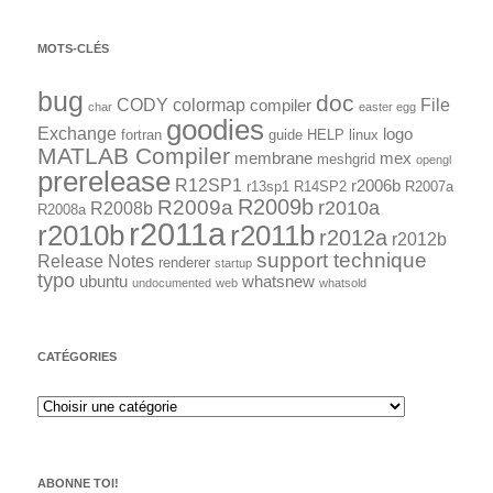
MOTS-CLÉS
bug
doc
CODY
colormap
File
compiler
char
easter egg
goodies
Exchange
logo
fortran
guide
HELP
linux
MATLAB Compiler
membrane
mex
meshgrid
opengl
prerelease
R12SP1
r2006b
r13sp1
R14SP2
R2007a
R2009a
R2009b
r2010a
R2008b
R2008a
r2011a
r2010b
r2011b
r2012a
r2012b
support technique
Release Notes
renderer
startup
typo
ubuntu
whatsnew
undocumented
web
whatsold
CATÉGORIES
ABONNE TOI!