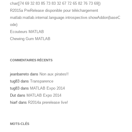
char([74 69 32 83 85 73 83 32 67 72 65 82 76 73 69])
R2015a PreRelease disponible pour téléchargement
matlab:matlab.internal.language.introspective.showAddon(baseC
ode)
Ecouteurs MATLAB
Chewing Gum MATLAB
COMMENTAIRES RÉCENTS
jeanbarreto
dans
Non aux pirates!!
tug83
dans
Transparence
tug83
dans
MATLAB Expo 2014
Dut
dans
MATLAB Expo 2014
hiarf
dans
R2014a prerelease live!
MOTS-CLÉS