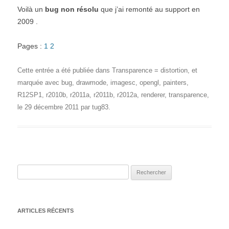
Voilà un
bug non résolu
que j’ai remonté au support en
2009 .
Pages :
1
2
Cette entrée a été publiée dans
Transparence = distortion
, et
marquée avec
bug
,
drawmode
,
imagesc
,
opengl
,
painters
,
R12SP1
,
r2010b
,
r2011a
,
r2011b
,
r2012a
,
renderer
,
transparence
,
le
29 décembre 2011
par
tug83
.
Rechercher :
ARTICLES RÉCENTS