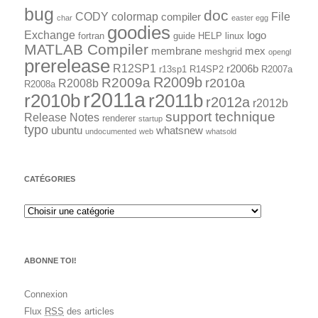
bug
doc
CODY
colormap
File
compiler
char
easter egg
goodies
Exchange
logo
fortran
guide
HELP
linux
MATLAB Compiler
membrane
mex
meshgrid
opengl
prerelease
R12SP1
r2006b
r13sp1
R14SP2
R2007a
R2009a
R2009b
r2010a
R2008b
R2008a
r2011a
r2010b
r2011b
r2012a
r2012b
support technique
Release Notes
renderer
startup
typo
ubuntu
whatsnew
undocumented
web
whatsold
CATÉGORIES
ABONNE TOI!
Connexion
Flux
RSS
des articles