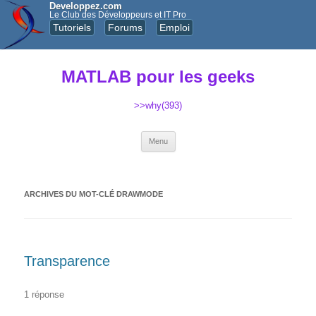
Developpez.com
Le Club des Développeurs et IT Pro
Tutoriels
Forums
Emploi
MATLAB pour les geeks
>>why(393)
Aller au contenu principal
Menu
ARCHIVES DU MOT-CLÉ
DRAWMODE
Transparence
1 réponse