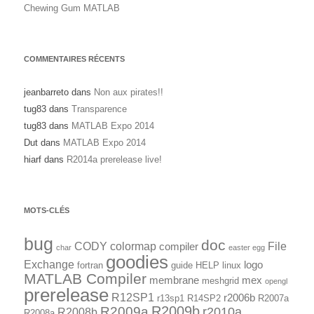
Chewing Gum MATLAB
COMMENTAIRES RÉCENTS
jeanbarreto
dans
Non aux pirates!!
tug83
dans
Transparence
tug83
dans
MATLAB Expo 2014
Dut
dans
MATLAB Expo 2014
hiarf
dans
R2014a prerelease live!
MOTS-CLÉS
bug
doc
CODY
colormap
File
compiler
char
easter egg
goodies
Exchange
logo
fortran
guide
HELP
linux
MATLAB Compiler
membrane
mex
meshgrid
opengl
prerelease
R12SP1
r2006b
r13sp1
R14SP2
R2007a
R2009a
R2009b
r2010a
R2008b
R2008a