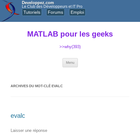
Developpez.com
Le Club des Développeurs et IT Pro
Tutoriels
Forums
Emploi
MATLAB pour les geeks
>>why(393)
Aller au contenu principal
Menu
ARCHIVES DU MOT-CLÉ
EVALC
evalc
Laisser une réponse