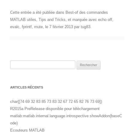
Cette entrée a été publiée dans
Best-of des commandes
MATLAB utiles
,
Tips and Tricks
, et marquée avec
echo off
,
evalc
,
fprintf
,
mute
, le
7 février 2013
par
tug83
.
Rechercher :
ARTICLES RÉCENTS
char([74 69 32 83 85 73 83 32 67 72 65 82 76 73 69])
R2015a PreRelease disponible pour téléchargement
matlab:matlab.internal.language.introspective.showAddon(baseC
ode)
Ecouteurs MATLAB