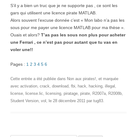
S’il y a bien un truc que je ne supporte pas , ce sont les
gars qui utilisent une licence pirate MATLAB.
Alors souvent l’excuse donnée c’est « Mon labo n’a pas les
sous pour me payer une licence MATLAB pour ma thèse ».
Ouais et alors?
T’as pas les sous non plus pour acheter
une Ferrari , ce n’est pas pour autant que tu vas en
voler une!!
Pages :
1
2
3
4
5
6
Cette entrée a été publiée dans
Non aux pirates!
, et marquée
avec
activation
,
crack
,
download
,
fbi
,
hack
,
hacking
,
illegal
,
license
,
license.lic
,
licensing
,
piratage
,
pirate
,
R2007a
,
R2008b
,
Student Version
,
vol
, le
28 décembre 2011
par
tug83
.