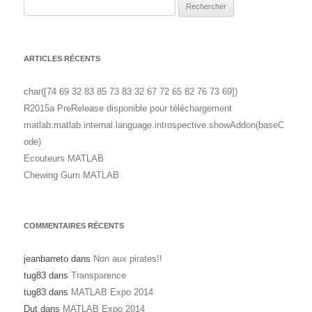
Rechercher :
ARTICLES RÉCENTS
char([74 69 32 83 85 73 83 32 67 72 65 82 76 73 69])
R2015a PreRelease disponible pour téléchargement
matlab:matlab.internal.language.introspective.showAddon(baseC
ode)
Ecouteurs MATLAB
Chewing Gum MATLAB
COMMENTAIRES RÉCENTS
jeanbarreto
dans
Non aux pirates!!
tug83
dans
Transparence
tug83
dans
MATLAB Expo 2014
Dut
dans
MATLAB Expo 2014