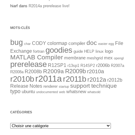
hiarf
dans
R2014a prerelease live!
MOTS-CLÉS
bug
doc
CODY
colormap
File
compiler
char
easter egg
goodies
Exchange
logo
fortran
guide
HELP
linux
MATLAB Compiler
membrane
mex
meshgrid
opengl
prerelease
R12SP1
r2006b
r13sp1
R14SP2
R2007a
R2009a
R2009b
r2010a
R2008b
R2008a
r2011a
r2010b
r2011b
r2012a
r2012b
support technique
Release Notes
renderer
startup
typo
ubuntu
whatsnew
undocumented
web
whatsold
CATÉGORIES