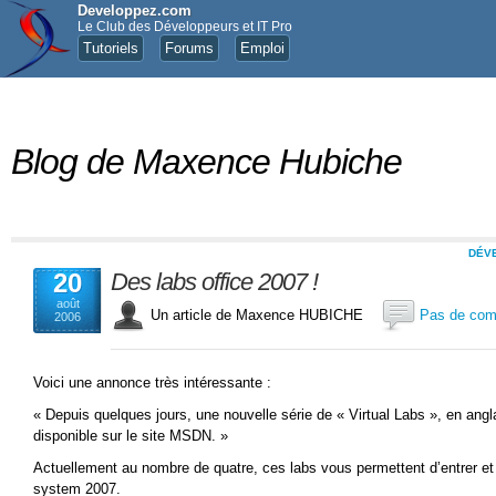
Developpez.com
Le Club des Développeurs et IT Pro
Tutoriels
Forums
Emploi
Blog de Maxence Hubiche
DÉV
20
Des labs office 2007 !
août
Un article de Maxence HUBICHE
Pas de com
2006
Voici une annonce très intéressante :
« Depuis quelques jours, une nouvelle série de « Virtual Labs », en ang
disponible sur le site MSDN. »
Actuellement au nombre de quatre, ces labs vous permettent d’entrer et
system 2007.