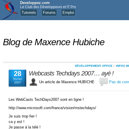
Developpez.com
Le Club des Développeurs et IT Pro
Tutoriels
Forums
Emploi
Blog de Maxence Hubiche
DÉVELOPPEMENT OFFICE
//
INFOS M
28
Webcasts Techdays 2007… ayé !
février
Un article de Maxence HUBICHE
Pas de com
2007
Les WebCasts TechDays2007 sont en ligne !
http://www.microsoft.com/france/vision/mstechdays/
Je suis trop fier !
ca y est !
Je passe à la télé !