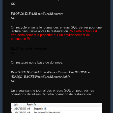
GO
DROP DATABASE testSpeedRestore;
GO
On recycle ensuite le journal des erreurs SQL Server pour une
lecture plus lisible après la restauration.
/!\ Cette action est
très certainement à proscrire sur un environnement de
production /!\
EXEC sp_cycle_errorlog;
GO
On restaure notre base de données.
RESTORE DATABASE testSpeedRestore FROM DISK =
‘E:\SQL_BACKUP\testSpeedRestore.bak';
GO
En visualisant le journal des erreurs SQL on peut voir les
opérations détaillées de notre opération de restauration :