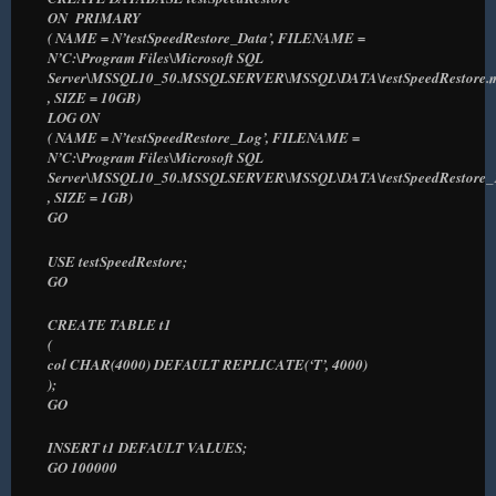
ON PRIMARY
( NAME = N’testSpeedRestore_Data’, FILENAME =
N’C:\Program Files\Microsoft SQL
Server\MSSQL10_50.MSSQLSERVER\MSSQL\DATA\testSpeedRestore.m
, SIZE = 10GB)
LOG ON
( NAME = N’testSpeedRestore_Log’, FILENAME =
N’C:\Program Files\Microsoft SQL
Server\MSSQL10_50.MSSQLSERVER\MSSQL\DATA\testSpeedRestore_1.
, SIZE = 1GB)
GO
USE testSpeedRestore;
GO
CREATE TABLE t1
(
col CHAR(4000) DEFAULT REPLICATE(‘T’, 4000)
);
GO
INSERT t1 DEFAULT VALUES;
GO 100000