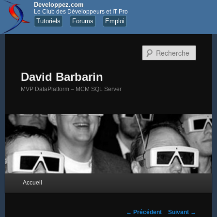
Developpez.com
Le Club des Développeurs et IT Pro
Tutoriels
Forums
Emploi
Recher
David Barbarin
MVP DataPlatform – MCM SQL Server
Menu principal
Accueil
Aller au contenu principal
Aller au contenu secondaire
Navigation des articles
←
Précédent
Suivant
→