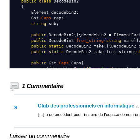
public
class
DecodeBin2
{
Element decodebin2
;
Gst
.
Caps
caps
;
string
sub
;
public
DecodeBin2
(
)
{
decodebin2
=
ElementFac
public
DecodeBin2
.
from_string
(
string
name
)
{
public
static
DecodeBin2 make
(
)
{
DecodeBin2
public
static
DecodeBin2 make_from_string
(
s
public
Gst
.
Caps
Caps
{
get
{
decodebin2
.
get
(
"caps"
,
out
caps
)
;
ret
set
{
decodebin2
.
set
(
"caps"
,value
)
;
}
}
1 Commentaire
public
Gst
.
Caps
SinkCaps
{
get
{
decodebin2
.
get
(
"sink-caps"
,
out
caps
set
{
decodebin2
.
set
(
"sink-caps"
,value
)
;
}
Club des professionnels en informatique
23
}
[…] à ce précédent post, (inspiré de l’espace de nom en 
public
string
SubtitleEncoding
{
get
{
decodebin2
.
get
(
"subtitle-encoding"
set
{
decodebin2
.
set
(
"subtitle-encoding"
,
Laisser un commentaire
}