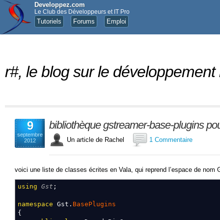
Developpez.com
Le Club des Développeurs et IT Pro
Tutoriels
Forums
Emploi
r#, le blog sur le développement
9
bibliothèque gstreamer-base-plugins po
septembre
Un article de Rachel
1 Commentaire
2012
voici une liste de classes écrites en Vala, qui reprend l’espace de no
using
Gst
;
namespace
Gst
.
BasePlugins
{