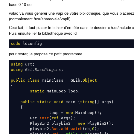
base-0.10.so .
valac va vous générer une vapi de votre bibliothèque, que vous placerez
(normalement /usr/share/vala/vapi/).
Ceci fait, il faut placer le fichier d’en-tête dans le dossier « /usr/include 
Puis ensuite lier la bibliothèque avec ld
sudo
ldconfig
pour tester, je propose ce petit programme :
using
Gst
;
using
Gst.BasePlugins
;
public
class
mainclass
:
GLib
.
Object
{
static
MainLoop loop
;
public
static
void
main
(
string
[
]
args
)
{
loop
=
new
MainLoop
(
)
;
Gst
.
init
(
ref
args
)
;
PlayBin2 playbin2
=
new
PlayBin2
(
)
;
playbin2
.
Bus
.
add_watch
(
cb,
0
)
;