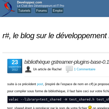
Developpez.com
Le Club des Développeurs et IT Pro
Tutoriels
Forums
Emploi
r#, le blog sur le développement
23
bibliothèque gstreamer-plugins-base-0.10
septembre
Un article de Rachel
1 Commentaire
2012
suite à ce précédent
post
, (inspiré de l’espace de nom en c#) je propose d
pour compiler sous forme de bibliothèque, il faut faire ceci sur votre fich
valac
--library
=test_shared
-H
test_shared.h test_s
test_shared étant à remplacer par le nom de votre fichier
on appelera 