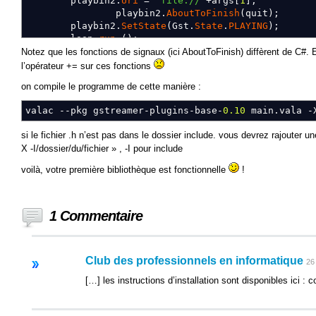
playbin2
.
Uri
=
"file://"
+
args
[
1
]
;
playbin2
.
AboutToFinish
(
quit
)
;
playbin2
.
SetState
(
Gst
.
State
.
PLAYING
)
;
loop
.
run
(
)
;
}
Notez que les fonctions de signaux (ici AboutToFinish) diffèrent de C#. 
l’opérateur += sur ces fonctions
static
void
quit
(
)
{
loop
.
quit
(
)
;
}
on compile le programme de cette manière :
static
bool
cb
(
Gst
.
Bus
bus, Gst
.
Message
message
valac
--pkg
gstreamer-plugins-base-
0.10
main.vala
-
}
si le fichier .h n’est pas dans le dossier include. vous devrez rajouter un
X -I/dossier/du/fichier » , -I pour include
voilà, votre première bibliothèque est fonctionnelle
!
1 Commentaire
Club des professionnels en informatique
26
[…] les instructions d’installation sont disponibles ici : 