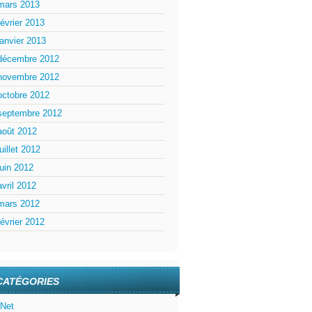
mars 2013
février 2013
janvier 2013
le
{
décembre 2012
novembre 2012
octobre 2012
septembre 2012
août 2012
juillet 2012
juin 2012
avril 2012
mars 2012
février 2012
CATÉGORIES
;
.Net