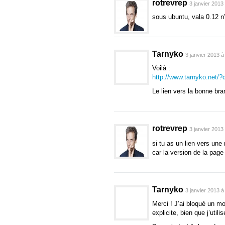
rotrevrep
public
void
set_show
3 janvier 2013
[
NoAccessorMethod
]
sous ubuntu, vala 0.12 n’
public
GLib
.
Object
co
public
virtual
signal
public
virtual
signa
public
virtual
signa
Tarnyko
3 janvier 2013 à
public
virtual
signa
public
virtual
signa
Voilà :
public
virtual
signa
http://www.tarnyko.net/
}
Le lien vers la bonne bra
[
CCode
(
cheader_filenam
[
Compact
]
public
class
Catalog
{
public
static
void
de
rotrevrep
3 janvier 2013
public
unowned GLib
.
public
unowned
strin
si tu as un lien vers une
public
unowned
strin
car la version de la page
public
unowned
strin
public
uint16 get_ma
public
uint16 get_mi
public
unowned
strin
Tarnyko
3 janvier 2013 à
public
unowned GLib
.
public
unowned GLib
.
Merci ! J’ai bloqué un mo
public
static
bool
is
explicite, bien que j’utili
public
static
unowned