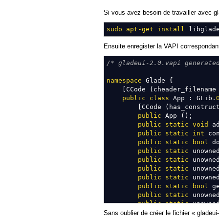
Si vous avez besoin de travailler avec gla
sudo
apt-get install
libglade
Ensuite enregister la VAPI correspondant
/* gladeui-2.0.vapi generate
namespace
Glade
{
[
CCode
(
cheader_filenam
public
class
App
:
GLib
.
[
CCode
(
has_construc
public
App
(
)
;
public
static
void
ad
public
static
int
con
public
static
bool
do
public
static
unowned
public
static
unowned
public
static
unowne
public
static
unowned
public
static
bool
ge
public
static
unowned
public
static
unowne
public
static
unowned
Sans oublier de créer le fichier « gladeu