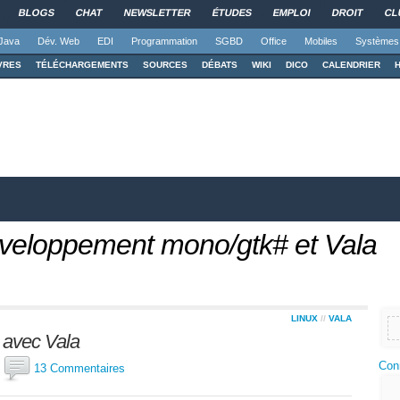
BLOGS
CHAT
NEWSLETTER
ÉTUDES
EMPLOI
DROIT
CL
Java
Dév. Web
EDI
Programmation
SGBD
Office
Mobiles
Systèmes
VRES
TÉLÉCHARGEMENTS
SOURCES
DÉBATS
WIKI
DICO
CALENDRIER
 développement mono/gtk# et Vala
LINUX
//
VALA
e avec Vala
Con
l
13 Commentaires