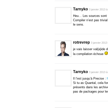
public
virtual
signa
public
virtual
signa
Tarnyko
3 janvier 2013 à
}
[
CCode
(
cheader_filenam
Heu… Les sources sont t
public
class
BaseEditor
Compiler n’est pas trivial
[
CCode
(
has_construc
le sens.
public
BaseEditor
(
G
public
void
add_defa
public
void
add_edit
public
void
add_lab
rotrevrep
3 janvier 2013
public
void
add_prop
je vais laisser val(a)ide
public
void
append_t
[
NoWrapper
]
la compilation échoue
public
virtual
void
g
[
NoWrapper
]
public
virtual
void
g
[
NoWrapper
]
Tarnyko
3 janvier 2013 à
public
virtual
void
g
Il l’est jusqu’à Precise :
[
NoWrapper
]
Si tu as Quantal, cela fo
public
virtual
void
g
présents dans les archi
[
NoWrapper
]
pas de packages pour les
public
virtual
void
g
[
NoWrapper
]
public
virtual
void
g
public
unowned Gtk
.
W