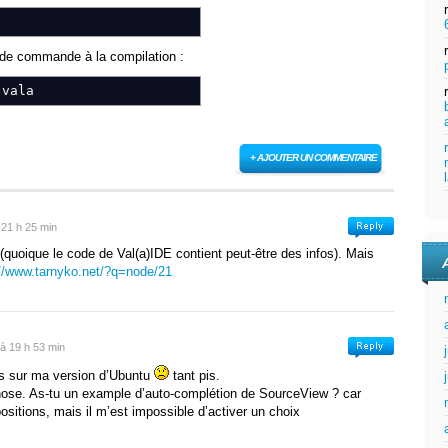
 GLib
.
KeyFile
get_config
(
)
;
d
string
get_locale_dir
(
)
;
d
string
get_modules_dir
(
)
;
e de commande à la compilation :
d
string
get_pixmaps_dir
(
)
;
d
string
get_plugins_dir
(
)
;
vala
 Glade
.
Project
get_project_by_path
(
string
project_path
 GLib
.
List
<
Glade
.
Project
>
get_projects
(
)
;
 Gtk
.
Widget
get_window
(
)
;
+ AJOUTER UN COMMENTAIRE
lade_reserved1
(
)
;
lade_reserved2
(
)
;
 21 h 25 min
lade_reserved3
(
)
;
uoique le code de Val(a)IDE contient peut-être des infos). Mais
://www.tarnyko.net/?q=node/21
lade_reserved4
(
)
;
lade_reserved5
(
)
;
lade_reserved6
(
)
;
 à 19 h 53 min
_project_loaded
(
string
project_path
)
;
as sur ma version d’Ubuntu
tant pis.
move_project
(
Glade
.
Project
project
)
;
hose. As-tu un example d’auto-complétion de SourceView ? car
arch_docs
(
string
book,
string
page,
string
search
)
;
opositions, mais il m’est impossible d’activer un choix
t_accel_group
(
Gtk
.
AccelGroup
accel_group
)
;
t_window
(
Gtk
.
Widget
window
)
;