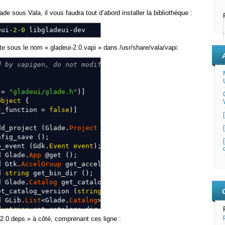
de sous Vala, il vous faudra tout d’abord installer la bibliothèque :
ui-
2
-
0
libgladeui-dev
e sous le nom « gladeui-2.0.vapi » dans /usr/share/vala/vapi:
d by vapigen, do not modify. */
e
=
"gladeui/glade.h"
)
]
Object
{
t_function
=
false
)
]
d_project
(
Glade
.
Project
project
)
;
fig_save
(
)
;
_event
(
Gdk
.
Event
event
)
;
 Glade
.
App
@get
(
)
;
 Gtk
.
AccelGroup
get_accel_group
(
)
;
d
string
get_bin_dir
(
)
;
 Glade
.
Catalog
get_catalog
(
string
name
)
;
t_catalog_version
(
string
name,
int
major,
int
minor
)
;
 GLib
.
List
<
Glade
.
Catalog
>
get_catalogs
(
)
;
d
string
get_catalogs_dir
(
)
;
 Glade
.
Clipboard
get_clipboard
(
)
;
i-2.0.deps » à côté, comprenant ces ligne :