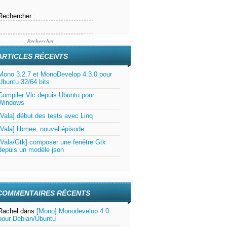
Rechercher :
ARTICLES RÉCENTS
Mono 3.2.7 et MonoDevelop 4.3.0 pour
Ubuntu 32/64 bits
Compiler Vlc depuis Ubuntu pour
Windows
[Vala] début des tests avec Linq
[Vala] libmee, nouvel épisode
[Vala/Gtk] composer une fenêtre Gtk
depuis un modèle json
COMMENTAIRES RÉCENTS
Rachel
dans
[Mono] Monodevelop 4.0
pour Debian/Ubuntu