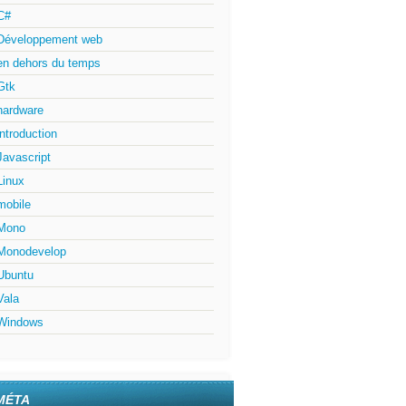
C#
Développement web
1
)
;
en dehors du temps
Gtk
hardware
introduction
Javascript
Linux
mobile
Mono
Monodevelop
Ubuntu
Vala
Windows
MÉTA