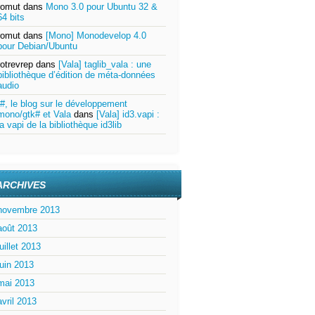
romut
dans
Mono 3.0 pour Ubuntu 32 &
64 bits
romut
dans
[Mono] Monodevelop 4.0
pour Debian/Ubuntu
rotrevrep
dans
[Vala] taglib_vala : une
)
;
bibliothèque d’édition de méta-données
audio
r#, le blog sur le développement
mono/gtk# et Vala
dans
[Vala] id3.vapi :
la vapi de la bibliothèque id3lib
ARCHIVES
novembre 2013
août 2013
juillet 2013
juin 2013
mai 2013
avril 2013