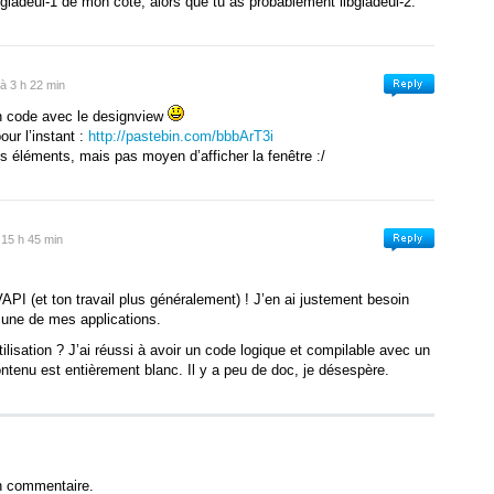
libgladeui-1 de mon côté, alors que tu as probablement libgladeui-2.
lade_reserved2
(
)
;
lade_reserved3
(
)
;
 à 3 h 22 min
lade_reserved4
(
)
;
List
<
Glade
.
Widget
>
widgets
(
)
;
on code avec le designview
ction
{
get
;
}
our l’instant :
http://pastebin.com/bbbArT3i
ues éléments, mais pas moyen d’afficher la fenêtre :/
e
=
"gladeui/glade.h"
)
]
ib
.
Object
{
t_function
=
false
)
]
;
 15 h 45 min
dd
(
GLib
.
List
<
Glade
.
Widget
>
widgets, Glade
.
Widget
parent,
d_signal
(
Glade
.
Widget
glade_widget, Glade
.
Signal
@sign
ange_signal
(
Glade
.
Widget
glade_widget, Glade
.
Signal
old
PI (et ton travail plus généralement) ! J’en ai justement besoin
ollapse
(
Glade
.
Command
other
)
;
 une de mes applications.
 Glade
.
Widget
create
(
Glade
.
WidgetAdaptor
adaptor, Glad
ilisation ? J’ai réussi à avoir un code logique et compilable avec un
ut
(
GLib
.
List
<
Glade
.
Widget
>
widgets
)
;
tenu est entièrement blanc. Il y a peu de doc, je désespère.
elete
(
GLib
.
List
<
Glade
.
Widget
>
widgets
)
;
g
description
(
)
;
nd
(
GLib
.
List
<
Glade
.
Widget
>
widgets, Glade
.
Widget
parent,
xecute
(
)
;
_group_depth
(
)
;
n commentaire.
lade_reserved1
(
)
;