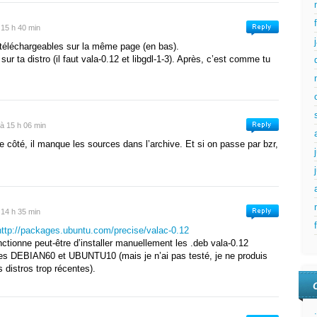
l
void
doc_search
(
string
p0,
string
p1,
string
p2
)
;
l
void
signal_editor_created
(
GLib
.
Object
p0
)
;
 15 h 40 min
e
=
"gladeui/glade.h"
)
]
éléchargeables sur la même page (en bas).
:
Gtk
.
VBox
, Atk
.
Implementor
, Gtk
.
Buildable
, Gtk
.
Orientab
 sur ta distro (il faut vala-0.12 et libgdl-1-3). Après, c’est comme tu
t_function
=
false
)
]
Lib
.
Object
container, Glade
.
Editable
main_editable
)
;
ult_properties
(
Glade
.
Widget
gchild
)
;
able
(
Glade
.
Widget
gchild, Glade
.
EditorPageType
page
)
;
el
(
string
str
)
;
 à 15 h 06 min
erties
(
Glade
.
Widget
gchild,
bool
packing
)
;
 de côté, il manque les sources dans l’archive. Et si on passe par bzr,
ypes
(
GLib
.
Type
parent_type
)
;
lade_reserved1
(
)
;
lade_reserved2
(
)
;
 14 h 35 min
lade_reserved3
(
)
;
http://packages.ubuntu.com/precise/valac-0.12
nctionne peut-être d’installer manuellement les .deb vala-0.12
lade_reserved4
(
)
;
ves DEBIAN60 et UBUNTU10 (mais je n’ai pas testé, je ne produis
 distros trop récentes).
lade_reserved5
(
)
;
lade_reserved6
(
)
;
idget
pack_new_window
(
string
title,
string
help_markup
)