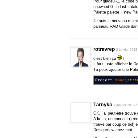
Pour gladeui-1, le code p
public
bool
supports
unowned GLib.List catalo
public
bool
supports
Palette palette = new Pal
}
[
CCode
(
cheader_filenam
Je suis le nouveau maint
public
class
CellRendere
panneau RAD Glade dans l’
[
CCode
(
has_construc
public
CellRendererI
public
bool
get_acti
public
bool
get_acti
rotrevrep
2 janvier 2013
public
void
set_acti
c’est bien ça
!
public
void
set_acti
Il faut juste afficher le 
public
bool
activata
Tu peux ajouter une Pale
public
bool
active
{
public
virtual
signa
Project
.
save
(
stri
}
[
CCode
(
cheader_filenam
public
class
Clipboard
:
[
CCode
(
has_construc
public
Clipboard
(
)
;
Tarnyko
2 janvier 2013 à
public
void
add
(
GLi
OK, j’ai peut-être trouvé
public
void
clear
(
)
A la fin, un connect () r
public
bool
get_has_
trouvé par coup de bol) e
[
NoWrapper
]
DesignView chez moi.
public
virtual
void
g
[
NoWrapper
]