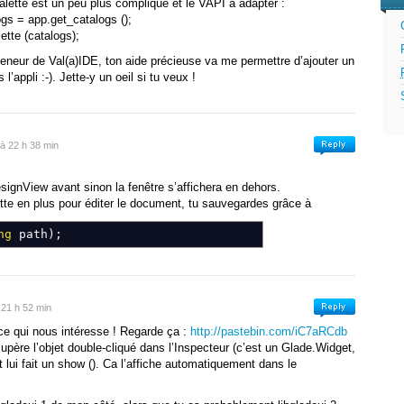
alette est un peu plus compliqué et le VAPI à adapter :
_gtkbuilder
(
)
;
gs = app.get_catalogs ();
_libglade
(
)
;
ette (catalogs);
e
=
"gladeui/glade.h"
)
]
eneur de Val(a)IDE, ton aide précieuse va me permettre d’ajouter un
rIcon
:
Gtk
.
CellRendererPixbuf
{
appli :-). Jette-y un oeil si tu veux !
t_function
=
false
, type
=
"GtkCellRenderer*"
)
]
con
(
)
;
vatable
(
)
;
ve
(
)
;
 à 22 h 38 min
vatable
(
bool
setting
)
;
ve
(
bool
setting
)
;
DesignView avant sinon la fenêtre s’affichera en dehors.
ble
{
get
;
set
;
}
tte en plus pour éditer le document, tu sauvegardes grâce à
get
;
set
;
}
l
void
activate
(
string
path
)
;
ng
path
)
;
e
=
"gladeui/glade.h"
)
]
GLib
.
Object
{
t_function
=
false
)
]
 21 h 52 min
b
.
List
<
Glade
.
Widget
>
widgets
)
;
 ce qui nous intéresse ! Regarde ça :
http://pastebin.com/iC7aRCdb
;
écupère l’objet double-cliqué dans l’Inspecteur (c’est un Glade.Widget,
selection
(
)
;
t lui fait un show (). Ca l’affiche automatiquement dans le
lade_reserved1
(
)
;