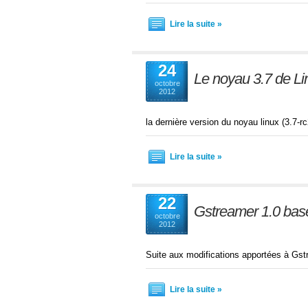
Lire la suite »
24
Le noyau 3.7 de Li
octobre
2012
la dernière version du noyau linux (3.7-rc2
Lire la suite »
22
Gstreamer 1.0 base
octobre
2012
Suite aux modifications apportées à Gstre
Lire la suite »