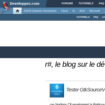
FORUMS
TUTORIELS
FAQ
DI/DSI Solutions d'entreprise
Cloud
IA
ALM
Microsoft
TUTORIELS
FAQ
LI
r#, le blog sur le
6
Tester GtkSourceV
novembre
2012
ces bindings C# enveloppent la libgtksou