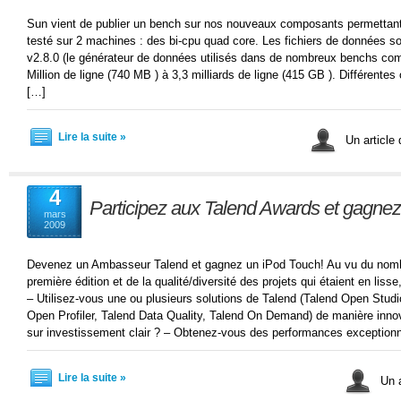
Sun vient de publier un bench sur nos nouveaux composants permettant de 
testé sur 2 machines : des bi-cpu quad core. Les fichiers de données 
v2.8.0 (le générateur de données utilisés dans de nombreux benchs com
Million de ligne (740 MB ) à 3,3 milliards de ligne (415 GB ). Différentes 
[…]
Lire la suite »
Un article
4
Participez aux Talend Awards et gagne
mars
2009
Devenez un Ambasseur Talend et gagnez un iPod Touch! Au vu du nomb
première édition et de la qualité/diversité des projets qui étaient en lis
– Utilisez-vous une ou plusieurs solutions de Talend (Talend Open Studio
Open Profiler, Talend Data Quality, Talend On Demand) de manière innov
sur investissement clair ? – Obtenez-vous des performances exceptionn
Lire la suite »
Un a