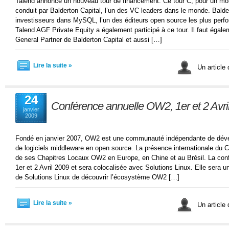
Talend annonce un nouveau tour de financement. Ce tour C, pour un mont
conduit par Balderton Capital, l’un des VC leaders dans le monde. Balde
investisseurs dans MySQL, l’un des éditeurs open source les plus perfor
Talend AGF Private Equity a également participé à ce tour. Il faut égal
General Partner de Balderton Capital et aussi […]
Lire la suite »
Un article
24
Conférence annuelle OW2, 1er et 2 Avri
janvier
2009
Fondé en janvier 2007, OW2 est une communauté indépendante de dév
de logiciels middleware en open source. La présence internationale du 
de ses Chapitres Locaux OW2 en Europe, en Chine et au Brésil. La con
1er et 2 Avril 2009 et sera colocalisée avec Solutions Linux. Elle sera u
de Solutions Linux de découvrir l’écosystème OW2 […]
Lire la suite »
Un article