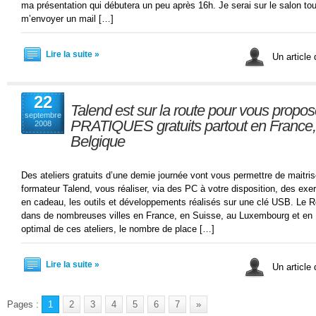
ma présentation qui débutera un peu après 16h. Je serai sur le salon tout
m’envoyer un mail […]
Lire la suite »
Un article
22
Talend est sur la route pour vous propos
septembre
PRATIQUES gratuits partout en France,
2008
Belgique
Des ateliers gratuits d’une demie journée vont vous permettre de maitr
formateur Talend, vous réaliser, via des PC à votre disposition, des exe
en cadeau, les outils et développements réalisés sur une clé USB. Le 
dans de nombreuses villes en France, en Suisse, au Luxembourg et en Be
optimal de ces ateliers, le nombre de place […]
Lire la suite »
Un article
Pages :
1
2
3
4
5
6
7
»