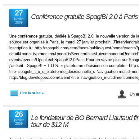
27
Conférence gratuite SpagiBI 2.0 à Paris 
janvier
2009
Une conférence gratuite, dédiée à SpagoBI 2.0, le nouvelle version de l
source est organisé à Paris, le mardi 27 janvier prochain. J’interviendrais
inscription à : http://spagobi.com/ecm/faces/public/guest/home/events
detail&portal:type=action&portal:isSecure=false&uicomponent=Remote
events/events/OpenTechSpagoBI2.0Paris Pour en savoir plus sur SpagoB
j’ai écrit : SpagoBI + T.O.S. = plateforme décisionnelle complète : http
title=spagobi_t_o_s_plateforme_decisionnelle_c Naviguation multidiment
http://blog.developpez.com/talend?title=naviguation_multidimentionnell
Lire la suite »
Un ar
26
Le fondateur de BO Bernard Liautaud fin
janvier
tour de $12 M
2009