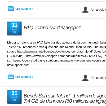
Lire la suite »
Un article
11
FAQ Talend sur developpez
août
2009
Eh voila, Talend a sa FAQ faite par des acteurs de la communauté Tal
Talend : 40 réponses à vos questions sur Talend Open Studio, une solut
source http://business-intelligence.developpez.com/faq/talend/ Sujet for
(+3000 vus) : http://www.developpez.com/index/redirect/3556/La-FAQ-T
sur-Talend-Open-Studio-une-solution-d-integration-de-donnees-open-so
developpez.com!
Lire la suite »
Un article
30
Bench Sun sur Talend : 1 million de lign
avril
7,4 GB de données (60 millions de ligne
2009