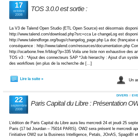
17
TOS 3.0.0 est sortie :
octobre
2008
La V3 de Talend Open Studio (ETL Open Source) est désormais disponi
http://www.talend.com/download.php?src=cca Le changeLog est disponi
http://www.talendforge.org/bugs/changelog_page.php La doc (française et
conséquence : http://www.talend.com/resources/documentation.php Comm
http://ocarbone.free.fr/blog/?p=335 Voila une liste non exhaustive des a
TOS v3 : *Ajout des connecteurs SAP *Job hierarchy : Ajout d’un sys
des workflows (en plus de la recherche de […]
Lire la suite »
Un ar
DIVERS
//
EV
22
Paris Capital du Libre : Présentation O
septembre
2008
L’édition de Paris Capital du Libre aura lieu mercredi 24 et jeudi 25 sep
Paris (17 bd Jourdan – 75014 PARIS). OW2 sera présent le mercredi apr
l’initiative OW2 sur la Business Intelligence, Petals, JOnAS, SpagoBI 