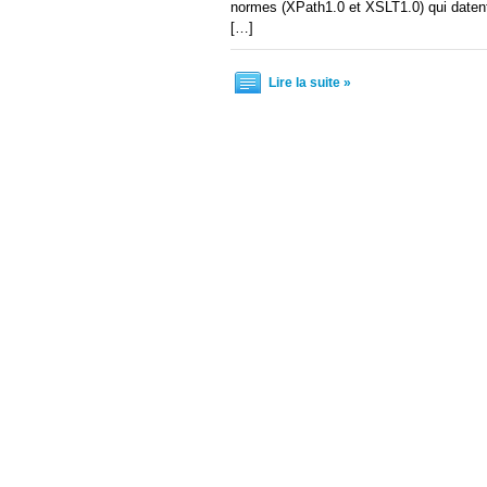
normes (XPath1.0 et XSLT1.0) qui datent 
[…]
Lire la suite »