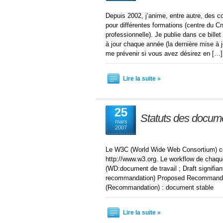
Depuis 2002, j’anime, entre autre, des c
pour différentes formations (centre du C
professionnelle). Je publie dans ce bill
à jour chaque année (la dernière mise à jo
me prévenir si vous avez désirez en […]
Lire la suite »
25
Statuts des docu
mars
2007
Le W3C (World Wide Web Consortium) const
http://www.w3.org. Le workflow de chaqu
(WD:document de travail ; Draft signifi
recommandation) Proposed Recommanda
(Recommandation) : document stable
Lire la suite »