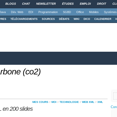
BLOGS
CHAT
NEWSLETTER
ÉTUDES
EMPLOI
DROIT
CL
Java
Dév. Web
EDI
Programmation
SGBD
Office
Mobiles
Systèmes
VRES
TÉLÉCHARGEMENTS
SOURCES
DÉBATS
WIKI
DICO
CALENDRIER
rbone (co2)
MES COURS
//
MOI
//
TECHNOLOGIE
//
WEB XML
//
XML
Con
 en 200 slides