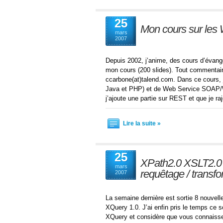
25
Mon cours sur les 
mars
2007
Depuis 2002, j’anime, des cours d’évangél
mon cours (200 slides). Tout commentair
ccarbone(at)talend.com. Dans ce cours
Java et PHP) et de Web Service SOAP/WS
j’ajoute une partie sur REST et que je 
Lire la suite »
25
XPath2.0 XSLT2.0 
mars
requêtage / transf
2007
La semaine dernière est sortie 8 nouvell
XQuery 1.0. J’ai enfin pris le temps ce s
XQuery et considère que vous connaiss