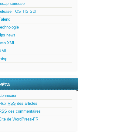
recap sérieuse
release TOS TIS SDI
Talend
technologie
tips news
web XML
XML
zdvp
MÉTA
Connexion
Flux
RSS
des articles
RSS
des commentaires
Site de WordPress-FR