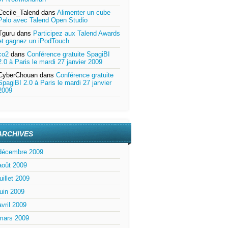
Cecile_Talend
dans
Alimenter un cube
Palo avec Talend Open Studio
Tguru
dans
Participez aux Talend Awards
et gagnez un iPodTouch
co2
dans
Conférence gratuite SpagiBI
2.0 à Paris le mardi 27 janvier 2009
CyberChouan
dans
Conférence gratuite
SpagiBI 2.0 à Paris le mardi 27 janvier
2009
ARCHIVES
décembre 2009
août 2009
juillet 2009
juin 2009
avril 2009
mars 2009