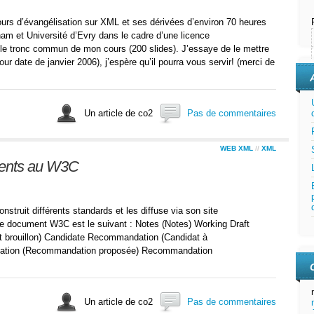
ours d’évangélisation sur XML et ses dérivées d’environ 70 heures
nam et Université d’Evry dans le cadre d’une licence
et le tronc commun de mon cours (200 slides). J’essaye de le mettre
ur date de janvier 2006), j’espère qu’il pourra vous servir! (merci de
Un article de co2
Pas de commentaires
WEB XML
//
XML
ments au W3C
ruit différents standards et les diffuse via son site
e document W3C est le suivant : Notes (Notes) Working Draft
ant brouillon) Candidate Recommandation (Candidat à
tion (Recommandation proposée) Recommandation
Un article de co2
Pas de commentaires