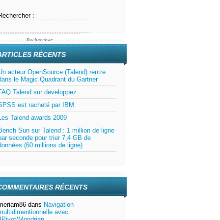
Rechercher :
ARTICLES RÉCENTS
Un acteur OpenSource (Talend) rentre
dans le Magic Quadrant du Gartner
FAQ Talend sur developpez
SPSS est racheté par IBM
Les Talend awards 2009
Bench Sun sur Talend : 1 million de ligne
par seconde pour trier 7,4 GB de
données (60 millions de ligne)
COMMENTAIRES RÉCENTS
meriam86
dans
Navigation
multidimentionnelle avec
JPivot/Mondrian