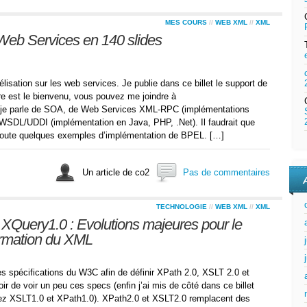
MES COURS
//
WEB XML
//
XML
Web Services en 140 slides
isation sur les web services. Je publie dans ce billet le support de
e est le bienvenu, vous pouvez me joindre à
, je parle de SOA, de Web Services XML-RPC (implémentations
DL/UDDI (implémentation en Java, PHP, .Net). Il faudrait que
rajoute quelques exemples d’implémentation de BPEL. […]
Un article de co2
Pas de commentaires
TECHNOLOGIE
//
WEB XML
//
XML
XQuery1.0 : Evolutions majeures pour le
ormation du XML
es spécifications du W3C afin de définir XPath 2.0, XSLT 2.0 et
oir de voir un peu ces specs (enfin j’ai mis de côté dans ce billet
ez XSLT1.0 et XPath1.0). XPath2.0 et XSLT2.0 remplacent des