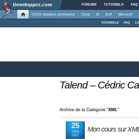
FORUMS
TUTORIELS
FAQ
DI/DSI Solutions d'entreprise
Cloud
IA
ALM
Microsoft
TUTORIELS
FAQ
LI
Talend – Cédric Ca
Archive de la Catégorie "
XML
"
25
Mon cours sur XML
mars
2007