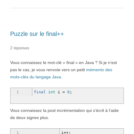
Puzzle sur le final++
2 réponses
Vous connaissez le mot-clé « final » en Java ? Si je n’est
pas le cas, je vous renvoie vers un petit
mémento des
mots-clés du langage Java
.
1
final
int
i
=
0
;
Vous connaissez la post incrémentation qui s’écrit à l’aide
de deux signes plus.
1
i
++;