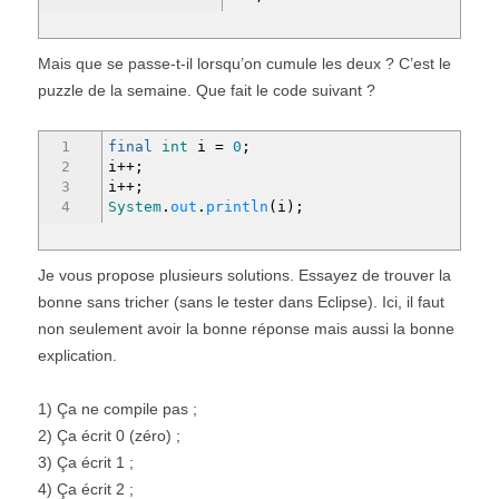
Mais que se passe-t-il lorsqu’on cumule les deux ? C’est le
puzzle de la semaine. Que fait le code suivant ?
1
final
int
i
=
0
;
2
i
++;
3
i
++;
4
System
.
out
.
println
(
i
)
;
Je vous propose plusieurs solutions. Essayez de trouver la
bonne sans tricher (sans le tester dans Eclipse). Ici, il faut
non seulement avoir la bonne réponse mais aussi la bonne
explication.
1) Ça ne compile pas ;
2) Ça écrit 0 (zéro) ;
3) Ça écrit 1 ;
4) Ça écrit 2 ;