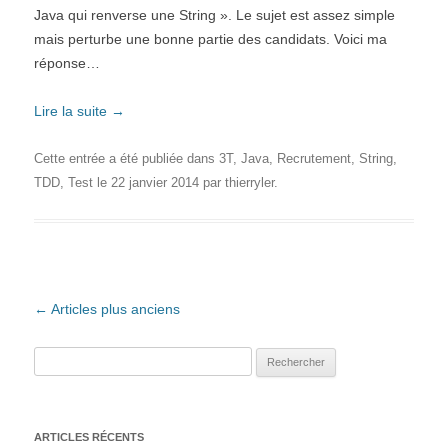
Java qui renverse une String ». Le sujet est assez simple
mais perturbe une bonne partie des candidats. Voici ma
réponse…
Lire la suite
→
Cette entrée a été publiée dans
3T
,
Java
,
Recrutement
,
String
,
TDD
,
Test
le
22 janvier 2014
par
thierryler
.
Navigation des articles
←
Articles plus anciens
Rechercher :
ARTICLES RÉCENTS