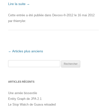
Lire la suite
→
Cette entrée a été publiée dans
Devoxx-fr-2012
le
16 mai 2012
par
thierryler
.
Navigation des articles
←
Articles plus anciens
Rechercher :
ARTICLES RÉCENTS
Une année bissextile
Entity Graph de JPA 2.1
Le Stop Watch de Guava reloaded