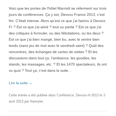
Voici que les portes de l’hôtel Marriott se referment sur trois
jours de conférences. Ça y est, Devoxx France 2013, c’est
fini. C’était intense. Alors qu’est ce que j’ai fais/vu à Devoxx
Fr ? Est ce que j’ai aimé ? tout ou partie ? Est ce que j’ai
des critiques à formuler, ou des félicitations, ou les deux ?
Est ce que j’ai bien mangé, bien bu, avec le ventre bien
tendu (sans jeu de mot avec le vendredi saint) ? Quid des
rencontres, des échanges de cartes de visites ? Et les
discussions dans tout ça, l’ambiance, les goodies, les
stands, les massages, etc. ? Et les 1470 spectateurs, ils ont
vu quoi ? Tout ça, c’est dans la suite…
Lire la suite
→
Cette entrée a été publiée dans
Conférence
,
Devoxx-fr-2013
le
3
avril 2013
par
thierryler
.