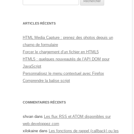
ARTICLES RÉCENTS
HTML Media Capture : prenez des photos depuis un
champ de formulaire
Forcer le chargement d’un fichier en HTML5
HTML5 : quelques nouveautés de l’API DOM pour
JavaScript
Personnalisez le menu contextuel avec Firefox
Comprendre la balise script
COMMENTAIRES RÉCENTS
shvan
dans
Les flux RSS et ATOM disponibles sur
web.developpez.com
xilokaine
dans
Les fonctions de rappel (callback) ou les