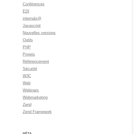
Conférences
EDI
internals@
Javascript
Nouvelles versions
Outils
PHP
Projets
Référencement
Sécurité
W3C
Web
Webinars
Webmarketing
Zend
Zend Framework
MÉTA