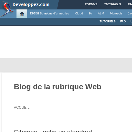
FORUMS
TUTORIELS
FA
DI/DSI Solutions d'entreprise
Cloud
IA
ALM
Microsoft
Ja
TUTORIELS
FAQ
Blog de la rubrique Web
ACCUEIL