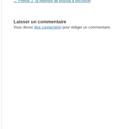
Navigation des articles
←
Firefox 2, la réponse de Mozilla à Microsoft
Laisser un commentaire
Vous devez
être connecté(e)
pour rédiger un commentaire.