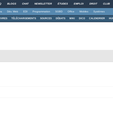
Q
BLOGS
CHAT
NEWSLETTER
ÉTUDES
EMPLOI
DROIT
CLUB
va
Dév. Web
EDI
Programmation
SGBD
Office
Mobiles
Systèmes
LIVRES
TÉLÉCHARGEMENTS
SOURCES
DÉBATS
WIKI
DICO
CALENDRIER
HU
Aller au contenu principal