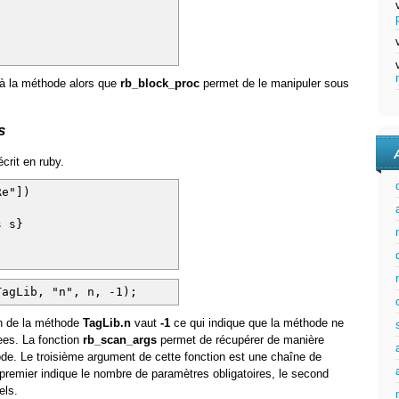
 à la méthode alors que
rb_block_proc
permet de le manipuler sous
s
crit en ruby.
Re"])
 s}
TagLib, "n", n, -1);
on de la méthode
TagLib.n
vaut
-1
ce qui indique que la méthode ne
es. La fonction
rb_scan_args
permet de récupérer de manière
de. Le troisième argument de cette fonction est une chaîne de
 premier indique le nombre de paramètres obligatoires, le second
els.