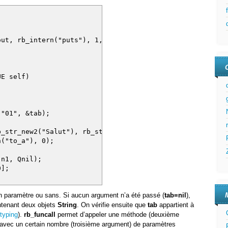
t, rb_intern("puts"), 1, str);
UE self)
"01", &tab);
_new2("Salut"), rb_str_new2("Re"));
"to_a"), 0);
n1, Qnil);
];
n paramètre ou sans. Si aucun argument n’a été passé (
tab=nil
),
ontenant deux objets
String
. On vérifie ensuite que
tab
appartient à
typing
).
rb_funcall
permet d’appeler une méthode (deuxième
 avec un certain nombre (troisième argument) de paramètres