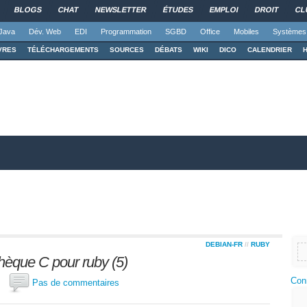
BLOGS
CHAT
NEWSLETTER
ÉTUDES
EMPLOI
DROIT
CL
Java
Dév. Web
EDI
Programmation
SGBD
Office
Mobiles
Systèmes
VRES
TÉLÉCHARGEMENTS
SOURCES
DÉBATS
WIKI
DICO
CALENDRIER
DEBIAN-FR
//
RUBY
thèque C pour ruby (5)
Con
ai
Pas de commentaires