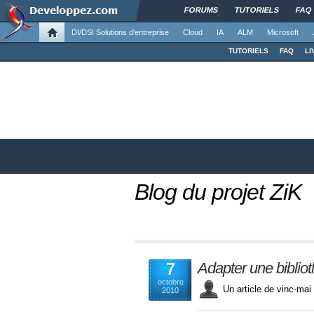
FORUMS
TUTORIELS
FAQ
DI/DSI Solutions d'entreprise
Cloud
IA
ALM
Microsoft
TUTORIELS
FAQ
LI
Blog du projet ZiK
7
Adapter une biblio
octobre
Un article de vinc-m
2010