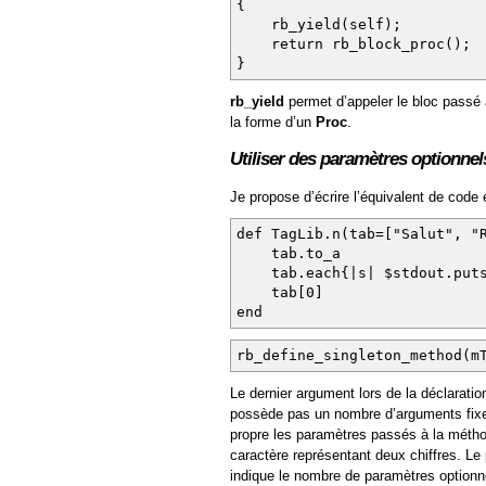
{
rb_yield(self);
return rb_block_proc();
}
rb_yield
permet d’appeler le bloc passé
la forme d’un
Proc
.
Utiliser des paramètres optionnel
Je propose d’écrire l’équivalent de code é
def TagLib.n(tab=["Salut", "
tab.to_a
tab.each{|s| $stdout.puts
tab[0]
end
rb_define_singleton_method(m
Le dernier argument lors de la déclarati
possède pas un nombre d’arguments fixe
propre les paramètres passés à la métho
caractère représentant deux chiffres. Le
indique le nombre de paramètres optionn