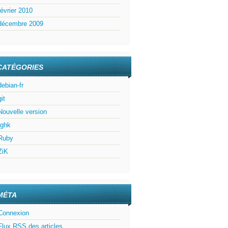
février 2010
décembre 2009
CATÉGORIES
debian-fr
git
Nouvelle version
rghk
Ruby
ZiK
MÉTA
Connexion
Flux
RSS
des articles