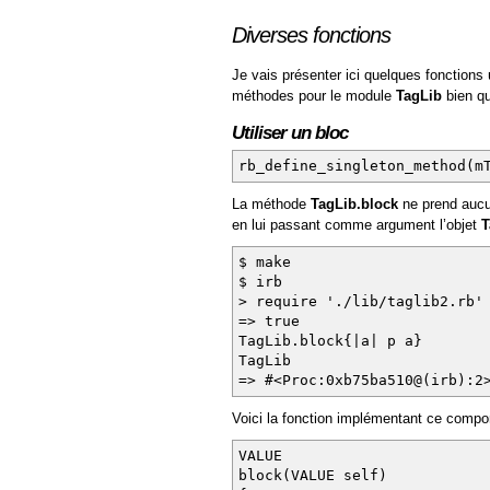
Diverses fonctions
Je vais présenter ici quelques fonctions u
méthodes pour le module
TagLib
bien qu’
Utiliser un bloc
rb_define_singleton_method(m
La méthode
TagLib.block
ne prend aucun
en lui passant comme argument l’objet
T
$ make
$ irb
> require './lib/taglib2.rb'
=> true
TagLib.block{|a| p a}
TagLib
=> #<Proc:0xb75ba510@(irb):2
Voici la fonction implémentant ce compo
VALUE
block(VALUE self)