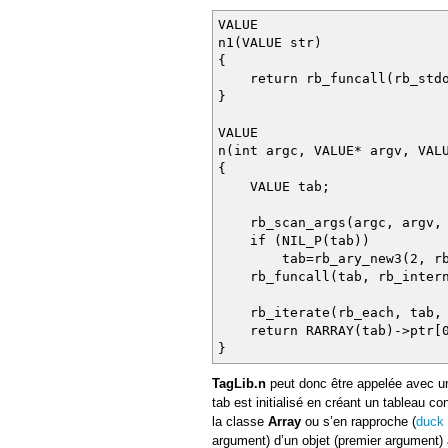
VALUE
n1(VALUE str)
{
return rb_funcall(rb_stdou
}
VALUE
n(int argc, VALUE* argv, VAL
{
VALUE tab;
rb_scan_args(argc, argv, 
if (NIL_P(tab))
tab=rb_ary_new3(2, rb_str
rb_funcall(tab, rb_intern(
rb_iterate(rb_each, tab, 
return RARRAY(tab)->ptr[0
}
TagLib.n
peut donc être appelée avec u
tab est initialisé en créant un tableau c
la classe
Array
ou s’en rapproche (
duck 
argument) d’un objet (premier argument)