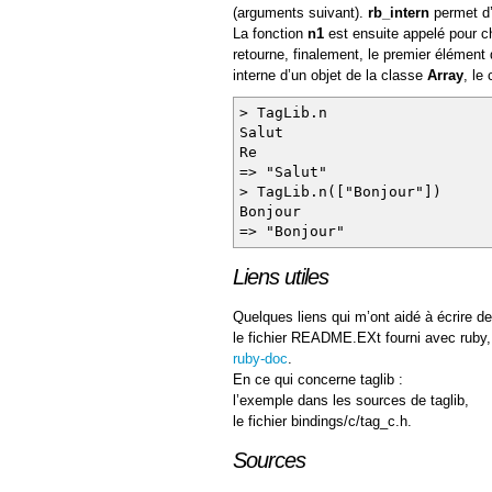
(arguments suivant).
rb_intern
permet d’
La fonction
n1
est ensuite appelé pour 
retourne, finalement, le premier élément
interne d’un objet de la classe
Array
, le
> TagLib.n
Salut
Re
=> "Salut"
> TagLib.n(["Bonjour"])
Bonjour
=> "Bonjour"
Liens utiles
Quelques liens qui m’ont aidé à écrire d
le fichier README.EXt fourni avec ruby,
ruby-doc
.
En ce qui concerne taglib :
l’exemple dans les sources de taglib,
le fichier bindings/c/tag_c.h.
Sources