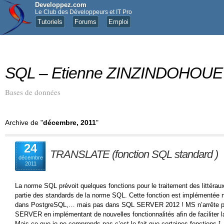
Developpez.com
Le Club des Développeurs et IT Pro
Tutoriels
Forums
Emploi
SQL – Etienne ZINZINDOHOUE
Bases de données
Archive de "
décembre, 2011
"
24
TRANSLATE (fonction SQL standard )
décembre
2011
La norme SQL prévoit quelques fonctions pour le traitement des littéra
partie des standards de la norme SQL. Cette fonction est implémentée
dans PostgreSQL,… mais pas dans SQL SERVER 2012 ! MS n’arrête p
SERVER en implémentant de nouvelles fonctionnalités afin de faciliter
Mais ce que je ne comprends pas c’est le fait que certaines fonctions [