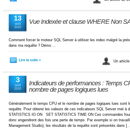
13
Vue Indexée et clause WHERE Non S
août
2010
Comment forcer le moteur SQL Server à utiliser les index malgré la 
dans ma requête ? Démo …
Lire la suite »
Un article
3
Indicateurs de performances : Temps CPU
août
nombre de pages logiques lues
2010
Généralement le temps CPU et le nombre de pages logiques lues sont l
requête. Pour obtenir les valeurs de ces indicateurs SQL Server met à
STATISTICS IO ON SET STATISTICS TIME ON Ces commandes fournis
donc engendrent des fois une perte de temps. Par exemple si on trava
Management Studio), les résultats de la requête sont présentés dans [