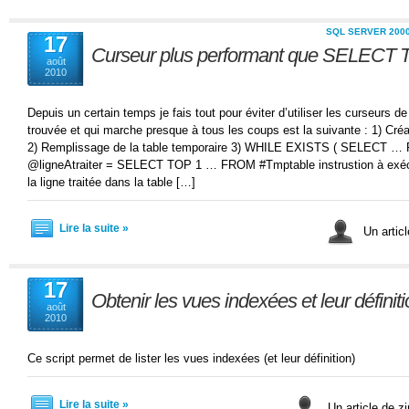
SQL SERVER 200
17
Curseur plus performant que SELEC
août
2010
Depuis un certain temps je fais tout pour éviter d’utiliser les curseurs de 
trouvée et qui marche presque à tous les coups est la suivante : 1) Cré
2) Remplissage de la table temporaire 3) WHILE EXISTS ( SELECT 
@ligneAtraiter = SELECT TOP 1 … FROM #Tmptable instrustion à exéc
la ligne traitée dans la table […]
Lire la suite »
Un articl
17
Obtenir les vues indexées et leur définit
août
2010
Ce script permet de lister les vues indexées (et leur définition)
Lire la suite »
Un article de zi