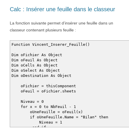
Calc : Insérer une feuille dans le classeur
La fonction suivante permet d’insérer une feuille dans un
classeur contenant plusieurs feuille :
Function Vincent_Inserer_Feuille()
Dim oFichier As Object
Dim oFeuil As Object
Dim oCells As Object
Dim oSelect As Object
Dim oDestination As Object
oFichier = thisComponent
oFeuil = oFichier.sheets
Niveau = 0
for x = 0 to NbFeuil - 1
oUneFeuille = oFeuil(x)
if oUneFeuille.Name = "Bilan" then
Niveau = 1
end if