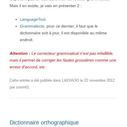
 if left(oUneFeuille.Name,7) = "Feuille" then

Mais il en existe, je vais en présenter 2 :
 oCells = oUneFeuille.createCursorByRange(oUneFeuille.ge
 oCells.gotoEndOfUsedArea(True)

LanguageTool
.
 oSelect = oUneFeuille.getCellRangeByName(oCells.absolut
Grammalecte
, pour ce dernier, il faut que le
 oPos  = oDestination.getCellRangeByName("A" & i )

 oDestination.CopyRange(oPos.cellAddress,oSelect.RangeAd
dictionnaire soit à jour, il est disponible au même
 i = i + (oSelect.RangeAddress.EndRow - oSelect.RangeAdd
endroit.
 end if

 next x

Attention :
Le correcteur grammatical n’est pas infaillible,
End function
mais il permet de corriger les fautes grossières comme une
erreur d’accord, etc.
Cette entrée a été publiée dans
LibO/AOO
le
22 novembre 2012
par
zoom61
.
Dictionnaire orthographique