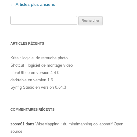
Navigation des articles
←
Articles plus anciens
Rechercher :
ARTICLES RÉCENTS
Krita : logiciel de retouche photo
Shotcut : logiciel de montage vidéo
LibreOffice en version 4.4.0
darktable en version 1.6
Synfig Studio en version 0.64.3
COMMENTAIRES RÉCENTS
zoom61
dans
WiseMapping : du mindmapping collaboratif Open
source