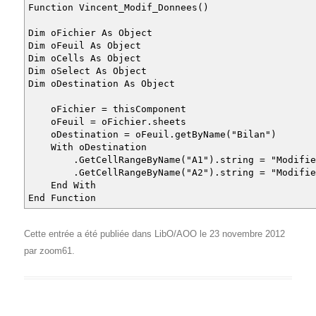
Function Vincent_Modif_Donnees()
Dim oFichier As Object
Dim oFeuil As Object
Dim oCells As Object
Dim oSelect As Object
Dim oDestination As Object
oFichier = thisComponent
oFeuil = oFichier.sheets
oDestination = oFeuil.getByName("Bilan")
With oDestination
.GetCellRangeByName("A1").string = "Modifier 
.GetCellRangeByName("A2").string = "Modifier 
End With
End Function
Cette entrée a été publiée dans
LibO/AOO
le
23 novembre 2012
par
zoom61
.