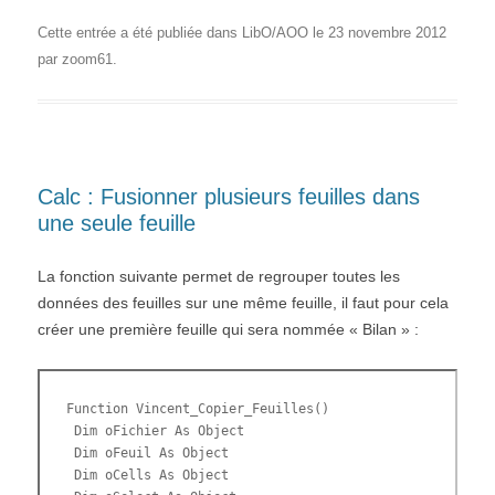
next x
Cette entrée a été publiée dans
LibO/AOO
le
23 novembre 2012
if Niveau = 0 then
oFeuil = oFichier.createInstance("com.sun.star
par
zoom61
.
oFichier.Sheets.insertByName("Bilan", oFeuil
end if
End function
Calc : Fusionner plusieurs feuilles dans
une seule feuille
La fonction suivante permet de regrouper toutes les
données des feuilles sur une même feuille, il faut pour cela
créer une première feuille qui sera nommée « Bilan » :
Function Vincent_Copier_Feuilles()

 Dim oFichier As Object

 Dim oFeuil As Object

 Dim oCells As Object
