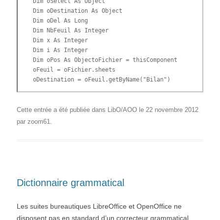
 Dim oSelect As Object

 Dim oDestination As Object

 Dim oDel As Long

 Dim NbFeuil As Integer

 Dim x As Integer

 Dim i As Integer

 Dim oPos As ObjectoFichier = thisComponent

 oFeuil = oFichier.sheets

 oDestination = oFeuil.getByName("Bilan")

 oDel = com.sun.star.sheet.CellFlags.STRING

 ' Sélectionner toutes les cellules utilisées

Cette entrée a été publiée dans
LibO/AOO
le
22 novembre 2012
 oCells = oDestination.createCursorByRange(oDestination.
par
zoom61
.
 oCells.gotoEndOfUsedArea(True)

 oSelect = oDestination.getCellRangeByName(oCells.absolu
 ' Effacer la feuille "Bilan" à partir de la cellule A1.
 oSelect.clearContents(oDel)

 ' Recopier dans la feuille "Bilan" toutes les celules u
 NbFeuil = oFeuil.count

Dictionnaire grammatical
 ' ligne de départ pour la recopie sur la feuille "Bilan
 i = 1  

Les suites bureautiques LibreOffice et OpenOffice ne
 for x = 0 to NbFeuil - 1

 oUneFeuille = oFeuil(x)

disposent pas en standard d’un correcteur grammatical.