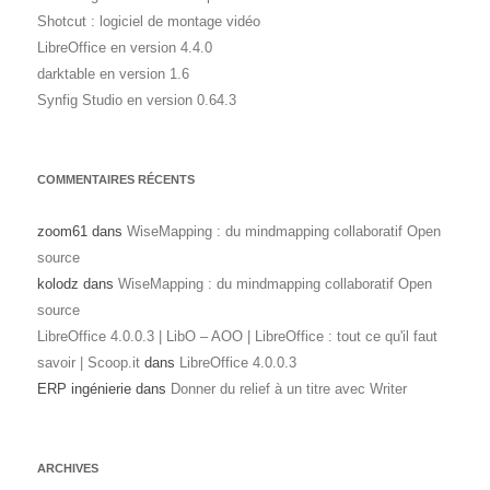
Shotcut : logiciel de montage vidéo
LibreOffice en version 4.4.0
darktable en version 1.6
Synfig Studio en version 0.64.3
COMMENTAIRES RÉCENTS
zoom61
dans
WiseMapping : du mindmapping collaboratif Open
source
kolodz
dans
WiseMapping : du mindmapping collaboratif Open
source
LibreOffice 4.0.0.3 | LibO – AOO | LibreOffice : tout ce qu'il faut
savoir | Scoop.it
dans
LibreOffice 4.0.0.3
ERP ingénierie
dans
Donner du relief à un titre avec Writer
ARCHIVES