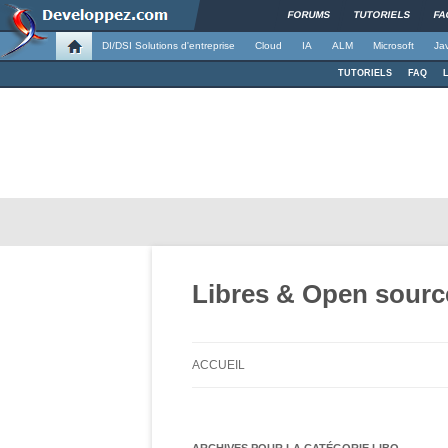
FORUMS
TUTORIELS
FA
DI/DSI Solutions d'entreprise
Cloud
IA
ALM
Microsoft
Ja
TUTORIELS
FAQ
Libres & Open sourc
ACCUEIL