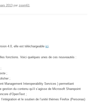
mars 2013
par
zoom61
.
rsion 4.0, elle est téléchargeable
ici
.
les fonctions. Voici quelques unes de ces nouveautés :
 ;
exte ;
lisher ;
tent Management Interoperability Services ) permettant
e gestion du contenu qu’il s’agisse de Microsoft Sharepoint
encore d’OpenText ;
l’intégration et le soutien de l’unité thèmes Firefox (Personas)