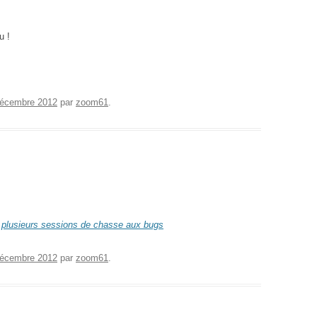
u !
décembre 2012
par
zoom61
.
 plusieurs sessions de chasse aux bugs
décembre 2012
par
zoom61
.