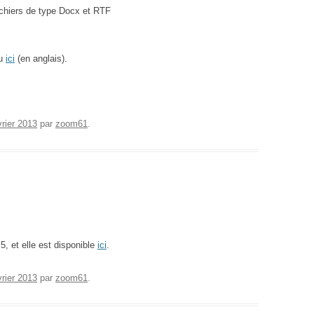
fichiers de type Docx et RTF
u
ici
(en anglais).
vrier 2013
par
zoom61
.
5, et elle est disponible
ici
.
vrier 2013
par
zoom61
.