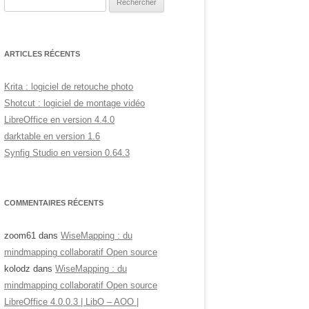
ARTICLES RÉCENTS
Krita : logiciel de retouche photo
Shotcut : logiciel de montage vidéo
LibreOffice en version 4.4.0
darktable en version 1.6
Synfig Studio en version 0.64.3
COMMENTAIRES RÉCENTS
zoom61
dans
WiseMapping : du
mindmapping collaboratif Open source
kolodz
dans
WiseMapping : du
mindmapping collaboratif Open source
LibreOffice 4.0.0.3 | LibO – AOO |