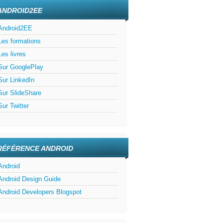
ANDROID2EE
Android2EE
Les formations
Les livres
Sur GooglePlay
Sur LinkedIn
Sur SlideShare
Sur Twitter
RÉFÉRENCE ANDROID
Android
Android Design Guide
Android Developers Blogspot