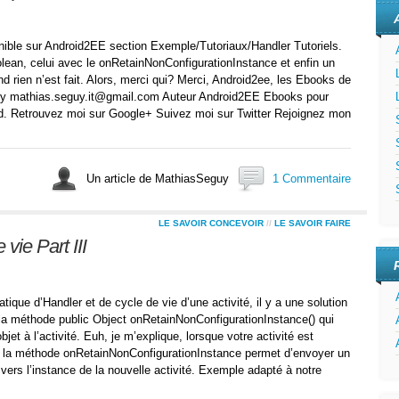
onible sur Android2EE section Exemple/Tutoriaux/Handler Tutoriels.
lean, celui avec le onRetainNonConfigurationInstance et enfin un
d rien n’est fait. Alors, merci qui? Merci, Android2ee, les Ebooks de
uy mathias.seguy.it@gmail.com Auteur Android2EE Ebooks pour
d. Retrouvez moi sur Google+ Suivez moi sur Twitter Rejoignez mon
Un article de MathiasSeguy
1 Commentaire
LE SAVOIR CONCEVOIR
//
LE SAVOIR FAIRE
vie Part III
ique d’Handler et de cycle de vie d’une activité, il y a une solution
er la méthode public Object onRetainNonConfigurationInstance() qui
et à l’activité. Euh, je m’explique, lorsque votre activité est
, la méthode onRetainNonConfigurationInstance permet d’envoyer un
e vers l’instance de la nouvelle activité. Exemple adapté à notre