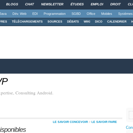
BLOGS
CHAT
NEWSLETTER
ÉTUDES
EMPLOI
DROIT
CL
Java
Dév. Web
EDI
Programmation
SGBD
Office
Mobiles
Systèmes
VRES
TÉLÉCHARGEMENTS
SOURCES
DÉBATS
WIKI
DICO
CALENDRIER
VP
pertise, Consulting Android.
LE SAVOIR CONCEVOIR
//
LE SAVOIR FAIRE
Con
isponibles