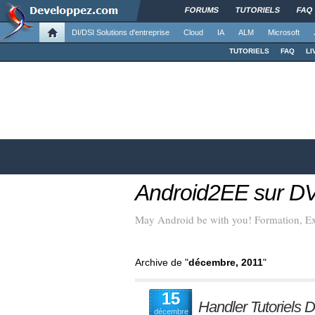
FORUMS
TUTORIELS
FAQ
DI/DSI Solutions d'entreprise
Cloud
IA
ALM
Microsoft
TUTORIELS
FAQ
LI
Android2EE sur D
May Android be with you! Formation, Ex
Archive de "
décembre, 2011
"
15
Handler Tutoriels D
décembre