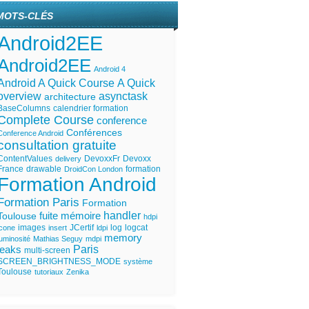
MOTS-CLÉS
Android2EE
Android2EE
Android 4
Android A Quick Course
A Quick
overview
asynctask
architecture
BaseColumns
calendrier formation
Complete Course
conference
Conférences
Conference Android
consultation gratuite
ContentValues
DevoxxFr
Devoxx
delivery
France
drawable
formation
DroidCon London
Formation Android
Formation Paris
Formation
handler
fuite mémoire
Toulouse
hdpi
images
JCertif
log
logcat
icone
insert
ldpi
memory
luminosité
Mathias Seguy
mdpi
Paris
leaks
multi-screen
SCREEN_BRIGHTNESS_MODE
système
Toulouse
tutoriaux
Zenika