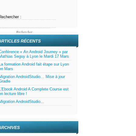
Rechercher :
ARTICLES RÉCENTS
Conférence « An Android Journey » par
Mathias Seguy à Lyon le Mardi 17 Mars
La formation Android fait étape sur Lyon
en Mars
Migration AndroidStudio… Mise à jour
Gradle
L’Ebook Android A Complete Course est
en lecture libre !
Migration AndroidStudio…
ARCHIVES