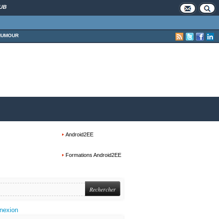
UB
HUMOUR
Android2EE
Formations Android2EE
nexion