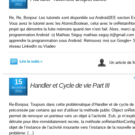
décembre
2011
Re, Re, Bonjour. Les tutoriels sont disponible sur Android2EE section E
Vous avez le tutoriel avec les AtomicBoolean, celui avec le onRetainNon
projet qui démontre la fuite mémoire quand rien n’est fait. Alors, merci
programmation Android :o) Mathias Séguy mathias.seguy.it@gmail.com
apprendre la programmation sous Android. Retrouvez moi sur Google+ S
réseau LinkedIn ou Viadeo
Lire la suite »
Un article de
15
Handler et Cycle de vie Part III
décembre
2011
Re-Bonjour, Toujours dans cette problématique d’Handler et de cycle de vi
préconisée par certains qui est d’utiliser la méthode public Object onRe
permet de renvoyer un pointeur vers un objet à l’activité. Euh, je m’expli
détruite pour être immédiatement recrée, la méthode onRetainNonConfig
objet de l’instance de l’activité mourante vers l’instance de la nouvelle 
problème: […]