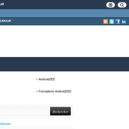
UB
HUMOUR
Android2EE
Formations Android2EE
nexion