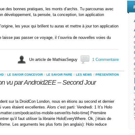
venue des bonnes pratiques, les monts d’archis. Tu parcourras avec
on développement, ta pensée, ta conception, ton application
origine, les yeux qui brillent tu auras et mettre à jour ton application
 laisse pas passer ce voyage, il t’ouvrira de nouvelles voies du
Un article de MathiasSeguy
1 Commentaire
ID
//
LE SAVOIR CONCEVOIR
//
LE SAVOIR FAIRE
//
LES NEWS
//
PRESENTATION
n vu par Android2EE – Second Jour
édent sur la DroidCon London, nous en étions au second et dernier
i vues étaient excellentes. Alors c’est parti: Vendredi: 1 It’s Holo
atter.com/podcast/os-mobile-server/its-holo-time] Première
er qu’il faut utiliser la librairie HoloEveryWhere. Ok, j’étais de
 forme. Les arguments les plus forts (en anglais): Holo reduce