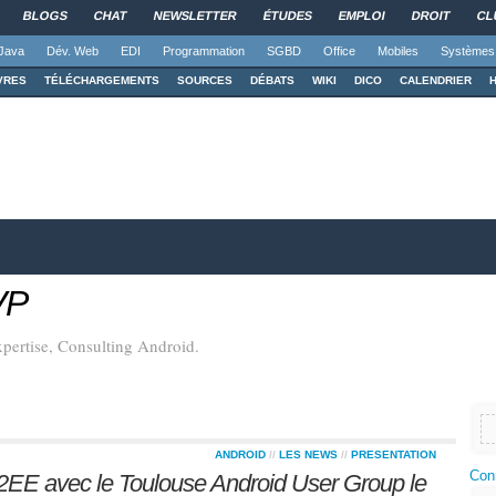
BLOGS
CHAT
NEWSLETTER
ÉTUDES
EMPLOI
DROIT
CL
Java
Dév. Web
EDI
Programmation
SGBD
Office
Mobiles
Systèmes
VRES
TÉLÉCHARGEMENTS
SOURCES
DÉBATS
WIKI
DICO
CALENDRIER
VP
pertise, Consulting Android.
ANDROID
//
LES NEWS
//
PRESENTATION
Con
EE avec le Toulouse Android User Group le