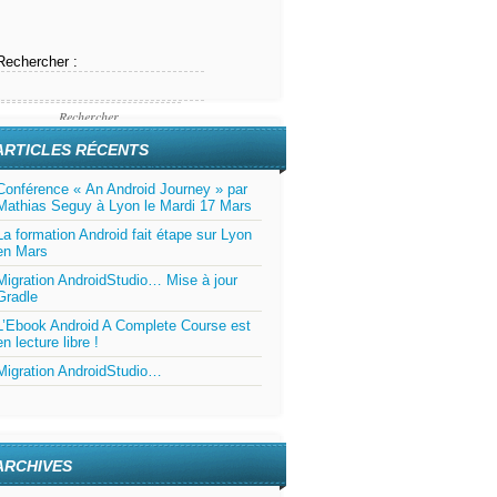
Rechercher :
ARTICLES RÉCENTS
Conférence « An Android Journey » par
Mathias Seguy à Lyon le Mardi 17 Mars
La formation Android fait étape sur Lyon
en Mars
Migration AndroidStudio… Mise à jour
Gradle
L’Ebook Android A Complete Course est
en lecture libre !
Migration AndroidStudio…
ARCHIVES