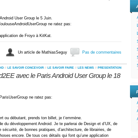
ndroid User Group le 5 Juin.
 ToulouseAndroidUserGroup ne ratez pas:
application de Froyo à KitKat.
Un article de MathiasSeguy
Pas de commentaires
ID
//
LE SAVOIR CONCEVOIR
//
LE SAVOIR FAIRE
//
LES NEWS
//
PRESENTATION
d2EE avec le Paris Android User Group le 18
 ParisUserGroup ne ratez pas:
.
ert ou débutant, prends ton billet, je t’emmène.
de du développement Android. Je te parlerai de Design et d’UX, de
 sécurité, de bonnes pratiques, d’architecture, de librairies, de
hoses encore. De tous ces détails qui font qu’une application