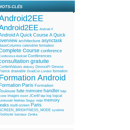
MOTS-CLÉS
Android2EE
Android2EE
Android 4
Android A Quick Course
A Quick
overview
asynctask
architecture
BaseColumns
calendrier formation
Complete Course
conference
Conférences
Conference Android
consultation gratuite
ContentValues
DevoxxFr
Devoxx
delivery
France
drawable
formation
DroidCon London
Formation Android
Formation Paris
Formation
handler
fuite mémoire
Toulouse
hdpi
images
JCertif
log
logcat
icone
insert
ldpi
memory
luminosité
Mathias Seguy
mdpi
Paris
leaks
multi-screen
SCREEN_BRIGHTNESS_MODE
système
Toulouse
tutoriaux
Zenika