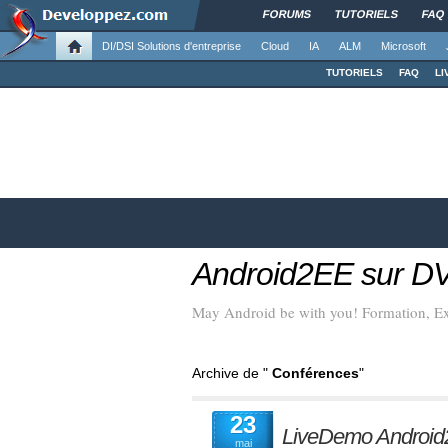
FORUMS
TUTORIELS
FAQ
DI/DSI Solutions d'entreprise
Cloud
IA
ALM
Microsoft
TUTORIELS
FAQ
LI
Android2EE sur D
May Android be with you! Formation, Ex
Archive de "
Conférences
"
23
LiveDemo Android2
mai