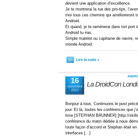
devient une application d’excellence.
Je te montrerai la rue des pro-tips, l’a
moi tous ces chemins qui amélioreront t
Android.
Et quand, je te ramènerai dans ton port d’
Android tu iras.
Simple matelot ou capitaine de navire, ne
monde Android.
Lire la suite »
ANDRO
16
La DroidCon Londo
novembre
2013
Bonjour à tous, Continuons le post préc
jour. Et là, toutes les conférences que j’a
time [STEPHAN BRUNNER] [http://skillsm
conférence du matin dédiée à nous démontr
toute façon d’accord et Stephan était en
interfaces […]