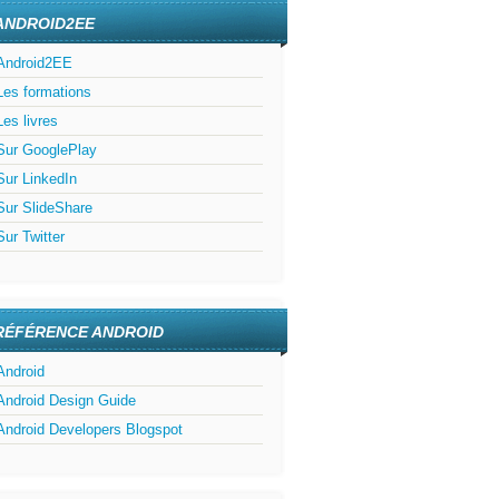
ANDROID2EE
Android2EE
Les formations
Les livres
Sur GooglePlay
Sur LinkedIn
Sur SlideShare
Sur Twitter
RÉFÉRENCE ANDROID
Android
Android Design Guide
Android Developers Blogspot