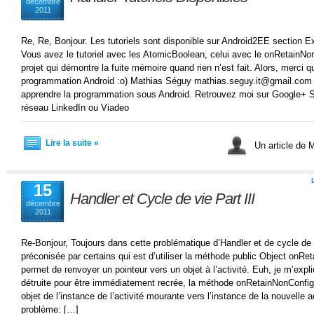
décembre
2011
Re, Re, Bonjour. Les tutoriels sont disponible sur Android2EE section E
Vous avez le tutoriel avec les AtomicBoolean, celui avec le onRetainNon
projet qui démontre la fuite mémoire quand rien n’est fait. Alors, merci
programmation Android :o) Mathias Séguy mathias.seguy.it@gmail.com
apprendre la programmation sous Android. Retrouvez moi sur Google+ S
réseau LinkedIn ou Viadeo
Lire la suite »
Un article de
15
Handler et Cycle de vie Part III
décembre
2011
Re-Bonjour, Toujours dans cette problématique d’Handler et de cycle de vi
préconisée par certains qui est d’utiliser la méthode public Object onRe
permet de renvoyer un pointeur vers un objet à l’activité. Euh, je m’expli
détruite pour être immédiatement recrée, la méthode onRetainNonConfig
objet de l’instance de l’activité mourante vers l’instance de la nouvelle 
problème: […]