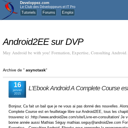
Developpez.com
Le Club des Développeurs et IT Pro
Tutoriels
Forums
Emploi
Android2EE sur DVP
May Android be with you! Formation, Expertise, Consulting Android.
Archive de "
asynctask
"
16
L’Ebook Android A Complete Course est e
janvier
2015
Bonjour, Ca fait un bail que je ne vous ai pas donné des nouvelles. Alors
Complete Course est en feuilletage libre sur Android2EE, tous les chapit
trouverez ici :http://www.android2ee.com/site/Livre-en-consultation/ Je 
bonne année aussi Mathias Séguy mathias.seguy@android2ee.com Fon
Expertise – Consulting Android. Ebooks pour apprendre la programmatio