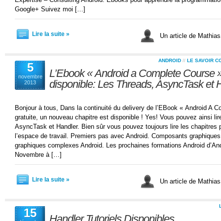
Google+ Suivez moi […]
Lire la suite »
Un article de Mathi
ANDROID
//
LE SAVOIR C
5
L’Ebook « Android a Complete Course »
novembre
disponible: Les Threads, AsyncTask et 
2013
Bonjour à tous, Dans la continuité du delivery de l’EBook « Android A 
gratuite, un nouveau chapitre est disponible ! Yes! Vous pouvez ainsi li
AsyncTask et Handler. Bien sûr vous pouvez toujours lire les chapitres pr
l’espace de travail. Premiers pas avec Android. Composants graphique
graphiques complexes Android. Les prochaines formations Android d’An
Novembre à […]
Lire la suite »
Un article de Mathi
15
Handler Tutoriels Disponibles