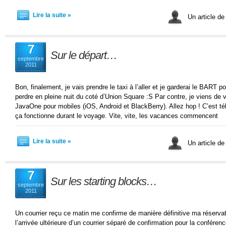
Lire la suite »
Un article d
7
Sur le départ…
septembre
2011
Bon, finalement, je vais prendre le taxi à l’aller et je garderai le BART p
perdre en pleine nuit du coté d’Union Square :S Par contre, je viens de vo
JavaOne pour mobiles (iOS, Android et BlackBerry). Allez hop ! C’est t
ça fonctionne durant le voyage. Vite, vite, les vacances commencent
Lire la suite »
Un article d
7
Sur les starting blocks…
septembre
2011
Un courrier reçu ce matin me confirme de manière définitive ma réservat
l’arrivée ultérieure d’un courrier séparé de confirmation pour la conférence