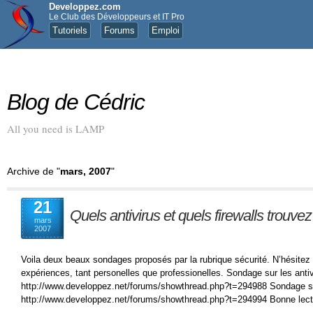
Developpez.com
Le Club des Développeurs et IT Pro
Tutoriels
Forums
Emploi
Blog de Cédric
All you need is LAMP
Archive de "
mars, 2007
"
21
Quels antivirus et quels firewalls trouve
mars
2007
Voila deux beaux sondages proposés par la rubrique sécurité. N’hésitez 
expériences, tant personelles que professionelles. Sondage sur les antiv
http://www.developpez.net/forums/showthread.php?t=294988 Sondage sur
http://www.developpez.net/forums/showthread.php?t=294994 Bonne lect