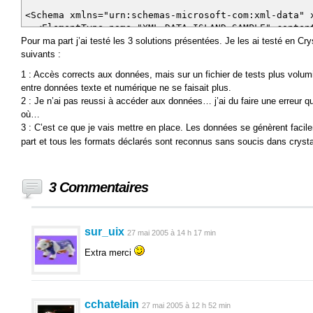
<Schema xmlns="urn:schemas-microsoft-com:xml-data" 
<ElementType name="XML_DATA_ISLAND_SAMPLE" content
<element type="_Record" />
Pour ma part j’ai testé les 3 solutions présentées. Je les ai testé en Crys
</ElementType>
suivants :
<ElementType name="_Record" content="eltOnly" ord
1 : Accès corrects aux données, mais sur un fichier de tests plus volumi
<element type="MOVIENAME" />
entre données texte et numérique ne se faisait plus.
<element type="LEADACTOR" />
2 : Je n’ai pas reussi à accéder aux données… j’ai du faire une erreur qu
<element type="YEARRELEASED" />
où…
</ElementType>
3 : C’est ce que je vais mettre en place. Les données se génèrent faci
<ElementType name="MOVIENAME" content="textOnly" d
<ElementType name="LEADACTOR" content="textOnly" d
part et tous les formats déclarés sont reconnus sans soucis dans crys
<ElementType name="YEARRELEASED" content="textOnly
</Schema>
3 Commentaires
sur_uix
27 mai 2005 à 14 h 17 min
Extra merci
cchatelain
27 mai 2005 à 12 h 52 min