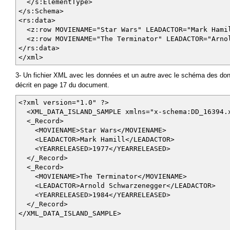
</s:ElementType>
</s:Schema>
<rs:data>
<z:row MOVIENAME="Star Wars" LEADACTOR="Mark Ham
<z:row MOVIENAME="The Terminator" LEADACTOR="Arno
</rs:data>
</xml>
3- Un fichier XML avec les données et un autre avec le schéma des don
décrit en page 17 du document.
<?xml version="1.0" ?>
<XML_DATA_ISLAND_SAMPLE xmlns="x-schema:DD_16394.
<_Record>
<MOVIENAME>Star Wars</MOVIENAME>
<LEADACTOR>Mark Hamill</LEADACTOR>
<YEARRELEASED>1977</YEARRELEASED>
</_Record>
<_Record>
<MOVIENAME>The Terminator</MOVIENAME>
<LEADACTOR>Arnold Schwarzenegger</LEADACTOR>
<YEARRELEASED>1984</YEARRELEASED>
</_Record>
</XML_DATA_ISLAND_SAMPLE>