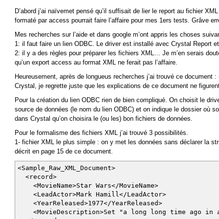
D’abord j’ai naïvemet pensé qu’il suffisait de lier le report au fichier XML
formaté par access pourrait faire l’affaire pour mes 1ers tests. Grâve erre
Mes recherches sur l’aide et dans google m’ont appris les choses suiva
1: il faut faire un lien ODBC. Le driver est installé avec Crystal Report e
2: il y a des règles pour préparer les fichiers XML… Je m’en serais dout
qu’un export access au format XML ne ferait pas l’affaire.
Heureusement, après de longueus recherches j’ai trouvé ce document :
Crystal, je regrette juste que les explications de ce document ne figuren
Pour la création du lien ODBC rien de bien compliqué. On choisit le dr
source de données (le nom du lien ODBC) et on indique le dossier où son
dans Crystal qu’on choisira le (ou les) bon fichiers de données.
Pour le formalisme des fichiers XML j’ai trouvé 3 possibilités.
1- fichier XML le plus simple : on y met les données sans déclarer la 
décrit en page 15 de ce document.
<Sample_Raw_XML_Document>
<record>
<MovieName>Star Wars</MovieName>
<LeadActor>Mark Hamill</LeadActor>
<YearReleased>1977</YearReleased>
<MovieDescription>Set "a long long time ago in a g