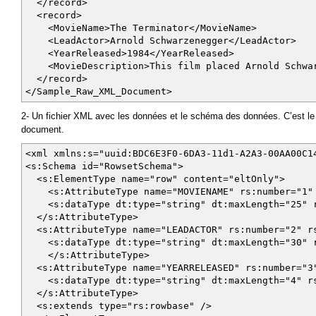
</record>
<record>
<MovieName>The Terminator</MovieName>
<LeadActor>Arnold Schwarzenegger</LeadActor>
<YearReleased>1984</YearReleased>
<MovieDescription>This film placed Arnold Schwarz
</record>
</Sample_Raw_XML_Document>
2- Un fichier XML avec les données et le schéma des données. C’est l
document.
<xml xmlns:s="uuid:BDC6E3F0-6DA3-11d1-A2A3-00AA00C1
<s:Schema id="RowsetSchema">
<s:ElementType name="row" content="eltOnly">
<s:AttributeType name="MOVIENAME" rs:number="1" r
<s:dataType dt:type="string" dt:maxLength="25" r
</s:AttributeType>
<s:AttributeType name="LEADACTOR" rs:number="2" rs
<s:dataType dt:type="string" dt:maxLength="30" r
</s:AttributeType>
<s:AttributeType name="YEARRELEASED" rs:number="3"
<s:dataType dt:type="string" dt:maxLength="4" rs
</s:AttributeType>
<s:extends type="rs:rowbase" />