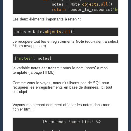
notes
=
Note.
objects
.
all
(
)
return
render_to_response
(
'home.h
Les deux éléments importants à retenir :
notes
=
Note.
objects
.
all
(
)
Je récupère tout les enregistrements
Note
(équivalent à select
* from myapp_note)
{
'notes'
: notes
}
la variable notes est transmit sous le nom ‘notes’ à mon
template (la page HTML).
Comme vous le voyez, nous n’utilisons pas de SQL pour
récupérer les enregistrements en base de données. Ici tout
est objet.
Voyons maintenant comment afficher les notes dans mon
fichier html :
{% extends "base.html" %}