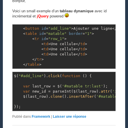
Bonjour,
Voici un small exemple d’un
tableau dynamique
avec id
incrémental et
jQuery
powered
<
button
id
=
"add_line"
>
Ajouter une ligne
<
/
butt
<
table
id
=
"matable"
border
=
"1"
>
<
tr
id
=
"row_1"
>
<
td
>
Une cellule
<
/
td
>
<
td
>
Une cellule
<
/
td
>
<
td
>
Une cellule
<
/
td
>
<
/
tr
>
<
/
table
>
$
(
"#add_line"
)
.
click
(
function
(
)
{
var
last_row
=
$
(
'#matable tr:last'
)
;
var
new_id
=
parseInt
(
$
(
last_row
)
.
attr
(
'id'
)
.
$
(
last_row
)
.
clone
(
)
.
insertAfter
(
'#matable tr:
}
)
;
Publié dans
Framework
|
Laisser une réponse