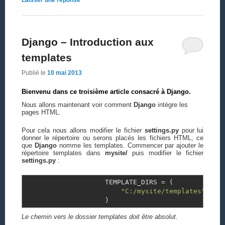
Laisser une réponse
Django – Introduction aux
templates
Publié le
10 mai 2013
Bienvenu dans ce troisième article consacré à
Django
.
Nous allons maintenant voir comment
Django
intègre les
pages HTML.
Pour cela nous allons modifier le fichier
settings.py
pour lui
donner le répertoire ou serons placés les fichiers HTML, ce
que
Django
nomme les templates. Commencer par ajouter le
répertoire templates dans
mysite/
puis modifier le fichier
settings.py
:
TEMPLATE_DIRS
=
(
"C:/mysite/templates"
)
Le chemin vers le dossier templates doit être absolut.