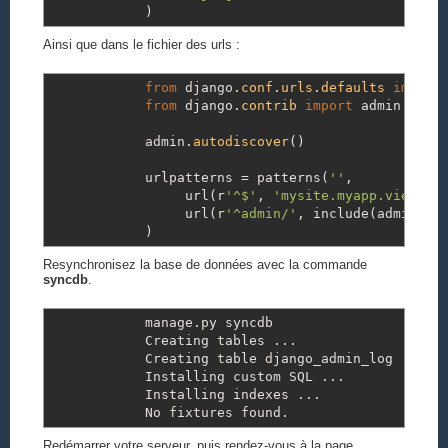
)
Ainsi que dans le fichier des urls :
from
django.
conf
.
urls
.
defaults
import
from
django.
contrib
import
admin
admin.
autodiscover
(
)
urlpatterns
=
patterns
(
''
,
url
(
r
'^$'
,
'mysite.myapp.views.h
url
(
r
'^admin/'
,
include
(
admin.
si
)
Resynchronisez la base de données avec la commande
syncdb
.
manage.py syncdb
Creating tables ...
Creating table django_admin_log
Installing custom SQL ...
Installing indexes ...
No fixtures found.
Redémarrer votre serveur, puis rendez-vous à la page