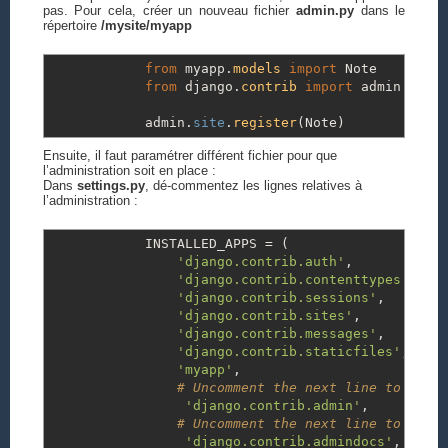
pas. Pour cela, créer un nouveau fichier
admin.py
dans le
répertoire
/mysite/myapp
from
myapp.
models
import
Note
from
django.
contrib
import
admin
admin.
site
.
register
(
Note
)
Ensuite, il faut paramétrer différent fichier pour que
l’administration soit en place :
Dans
settings.py
, dé-commentez les lignes relatives à
l’administration :
INSTALLED_APPS
=
(
'django.contrib.auth'
,
'django.contrib.contenttypes'
,
'django.contrib.sessions'
,
'django.contrib.sites'
,
'django.contrib.messages'
,
'django.contrib.staticfiles'
,
'myapp'
,
# Uncomment the next line to enab
'django.contrib.admin'
,
# Uncomment the next line to enab
'django.contrib.admindocs'
,