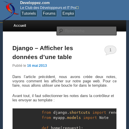
Developpez.com
Le Club des Développeurs et IT Pro
Tutoriels
Forums
Emploi
Menu principal
Quelques articles sur le développement.
Accueil
Aller au contenu principal
Aller au contenu secondaire
Recher
Les notes de Golgotha
Django – Afficher les
1
données d’une table
Publié le
16 mai 2013
Dans l’article précédent, nous avons créée deux notes,
voyons comment les afficher sur notre page web. Pour ce
faire, nous allons utiliser une boucle for dans le template.
Avant tout, il faut sélectionner les notes dans la contrôleur et
les envoyer au template :
from
django.
shortcuts
import
render_to
from
myapp.
models
import
Note
def
home
(
request
)
: