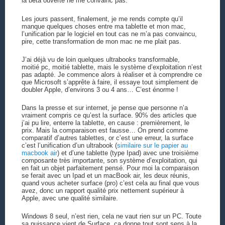
la béta ouverte ne me convainc pas.
Les jours passent, finalement, je me rends compte qu’il
manque quelques choses entre ma tablette et mon mac,
l’unification par le logiciel en tout cas ne m’a pas convaincu,
pire, cette transformation de mon mac ne me plait pas.
J’ai déjà vu de loin quelques ultrabooks transformable,
moitié pc, moitié tablette, mais le système d’exploitation n’est
pas adapté. Je commence alors à réaliser et à comprendre ce
que Microsoft s’apprête à faire, il essaye tout simplement de
doubler Apple, d’environs 3 ou 4 ans… C’est énorme !
Dans la presse et sur internet, je pense que personne n’a
vraiment compris ce qu’est la surface. 90% des articles que
j’ai pu lire, enterre la tablette, en cause : premièrement, le
prix. Mais la comparaison est fausse… On prend comme
comparatif d’autres tablettes, or c’est une erreur, la surface
c’est l’unification d’un ultrabook (
similaire sur le papier au
macbook air
) et d’une tablette (type Ipad) avec une troisième
composante très importante, son système d’exploitation, qui
en fait un objet parfaitement pensé. Pour moi la comparaison
se ferait avec un Ipad et un macBook air, les deux réunis,
quand vous acheter surface (pro) c’est cela au final que vous
avez, donc un rapport qualité prix nettement supérieur à
Apple, avec une qualité similaire.
Windows 8 seul, n’est rien, cela ne vaut rien sur un PC. Toute
sa puissance vient de Surface, ça donne tout sont sens à la