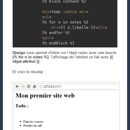
{% block content %}
<
h2
>
Todo :
<
/
h2
>
<
br
>
<
ul
>
{% for n in notes %}
<
li
>
{{ n.libelle }}
<
/
li
>
{% endfor %}
<
/
ul
>
{% endblock %}
Django
nous permet d’itérer sur l’objet notes avec une boucle
{% for n in notes %}
. l’affichage de l’attribut se fait avec
{{
objet.attribut }}
.
Et voici le résultat :