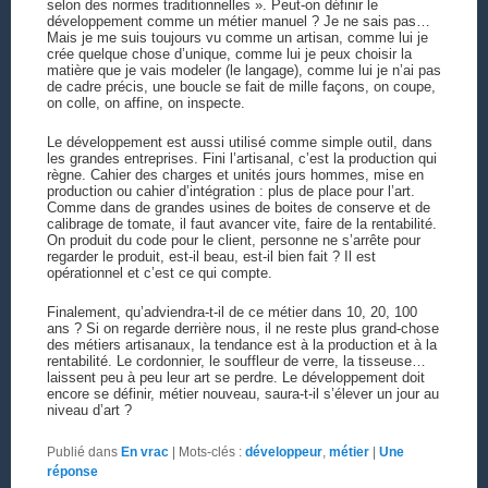
selon des normes traditionnelles ». Peut-on définir le
développement comme un métier manuel ? Je ne sais pas…
Mais je me suis toujours vu comme un artisan, comme lui je
crée quelque chose d’unique, comme lui je peux choisir la
matière que je vais modeler (le langage), comme lui je n’ai pas
de cadre précis, une boucle se fait de mille façons, on coupe,
on colle, on affine, on inspecte.
Le développement est aussi utilisé comme simple outil, dans
les grandes entreprises. Fini l’artisanal, c’est la production qui
règne. Cahier des charges et unités jours hommes, mise en
production ou cahier d’intégration : plus de place pour l’art.
Comme dans de grandes usines de boites de conserve et de
calibrage de tomate, il faut avancer vite, faire de la rentabilité.
On produit du code pour le client, personne ne s’arrête pour
regarder le produit, est-il beau, est-il bien fait ? Il est
opérationnel et c’est ce qui compte.
Finalement, qu’adviendra-t-il de ce métier dans 10, 20, 100
ans ? Si on regarde derrière nous, il ne reste plus grand-chose
des métiers artisanaux, la tendance est à la production et à la
rentabilité. Le cordonnier, le souffleur de verre, la tisseuse…
laissent peu à peu leur art se perdre. Le développement doit
encore se définir, métier nouveau, saura-t-il s’élever un jour au
niveau d’art ?
Publié dans
En vrac
|
Mots-clés :
développeur
,
métier
|
Une
réponse