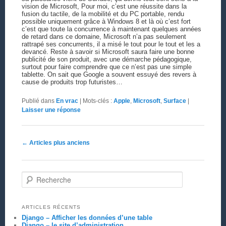
vision de Microsoft, Pour moi, c’est une réussite dans la
fusion du tactile, de la mobilité et du PC portable, rendu
possible uniquement grâce à Windows 8 et là où c’est fort
c’est que toute la concurrence à maintenant quelques années
de retard dans ce domaine, Microsoft n’a pas seulement
rattrapé ses concurrents, il a misé le tout pour le tout et les a
devancé. Reste à savoir si Microsoft saura faire une bonne
publicité de son produit, avec une démarche pédagogique,
surtout pour faire comprendre que ce n’est pas une simple
tablette. On sait que Google a souvent essuyé des revers à
cause de produits trop futuristes…
Publié dans
En vrac
|
Mots-clés :
Apple
,
Microsoft
,
Surface
|
Laisser une réponse
Navigation des articles
←
Articles plus anciens
Recherche
ARTICLES RÉCENTS
Django – Afficher les données d’une table
Django – le site d’administration