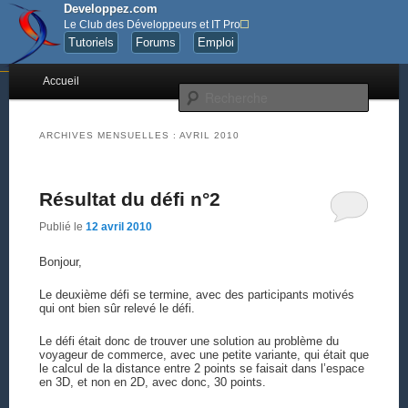
Developpez.com
Le Club des Développeurs et IT Pro
Tutoriels
Forums
Emploi
Menu principal
Quelques articles sur le développement.
Accueil
Aller au contenu principal
Aller au contenu secondaire
Recher
Les notes de Golgotha
ARCHIVES MENSUELLES :
AVRIL 2010
Résultat du défi n°2
Publié le
12 avril 2010
Bonjour,
Le deuxième défi se termine, avec des participants motivés
qui ont bien sûr relevé le défi.
Le défi était donc de trouver une solution au problème du
voyageur de commerce, avec une petite variante, qui était que
le calcul de la distance entre 2 points se faisait dans l’espace
en 3D, et non en 2D, avec donc, 30 points.