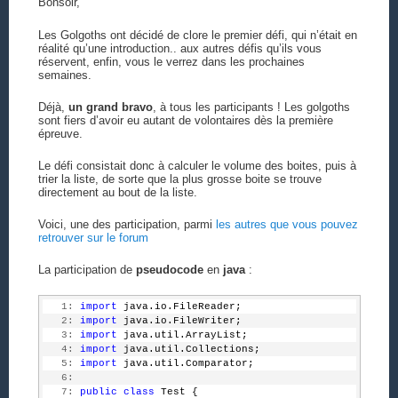
Bonsoir,
Les Golgoths ont décidé de clore le premier défi, qui n’était en
réalité qu’une introduction.. aux autres défis qu’ils vous
réservent, enfin, vous le verrez dans les prochaines
semaines.
Déjà,
un grand bravo
, à tous les participants ! Les golgoths
sont fiers d’avoir eu autant de volontaires dès la première
épreuve.
Le défi consistait donc à calculer le volume des boites, puis à
trier la liste, de sorte que la plus grosse boite se trouve
directement au bout de la liste.
Voici, une des participation, parmi
les autres que vous pouvez
retrouver sur le forum
La participation de
pseudocode
en
java
:
   1:
import
 java.io.FileReader;
   2:
import
 java.io.FileWriter;
   3:
import
 java.util.ArrayList;
   4:
import
 java.util.Collections;
   5:
import
 java.util.Comparator;
   6:
   7:
public
class
 Test {