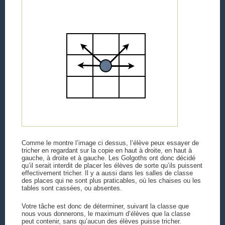
  36:
public
int
 compare(Box b1, Box b2) { 
re
  37:
         });
  38:
  39:
// write the sorted list to file
  40:
         FileWriter writer = 
new
 FileWriter(
sorted.t
  41:
for
(Box box:list)
  42:
             writer.append(box.toString()).append(
';
  43:
         writer.close();
  44:
     }
  45:
 }
Comme le montre l’image ci dessus, l’élève peux essayer de
tricher en regardant sur la copie en haut à droite, en haut à
gauche, à droite et à gauche. Les Golgoths ont donc décidé
qu’il serait interdit de placer les élèves de sorte qu’ils puissent
effectivement tricher. Il y a aussi dans les salles de classe
des places qui ne sont plus praticables, où les chaises ou les
tables sont cassées, ou absentes.
Votre tâche est donc de déterminer, suivant la classe que
nous vous donnerons, le maximum d’élèves que la classe
peut contenir, sans qu’aucun des élèves puisse tricher.