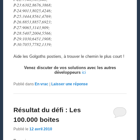
P-23:6302,8676,3868;
P-24:9013,8025,4246;
P-25:3444,8561,4769;
P-26:8853,8857,6923;
P-27:9065,3143,909;
P-28:5407,2004,5566;
P-29:1030,6451,1908;
P-30:7055,7782,1339;
Aide les Golgoths postiers, à trouver le chemin le plus court !
Venez discuter de vos solutions avec les autres
développeurs
ici
Publié dans
En vrac
|
Laisser une réponse
Résultat du défi : Les
100.000 boites
Publié le
12 avril 2010