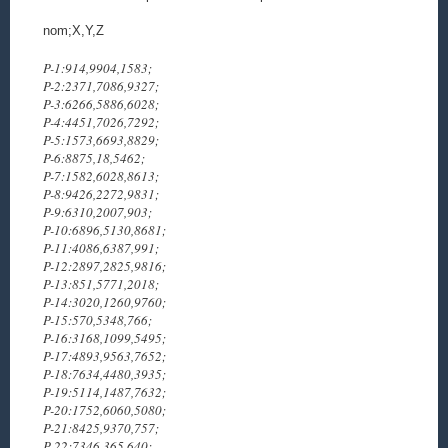
nom;X,Y,Z
P-1:914,9904,1583;
P-2:2371,7086,9327;
P-3:6266,5886,6028;
P-4:4451,7026,7292;
P-5:1573,6693,8829;
P-6:8875,18,5462;
P-7:1582,6028,8613;
P-8:9426,2272,9831;
P-9:6310,2007,903;
P-10:6896,5130,8681;
P-11:4086,6387,991;
P-12:2897,2825,9816;
P-13:851,5771,2018;
P-14:3020,1260,9760;
P-15:570,5348,766;
P-16:3168,1099,5495;
P-17:4893,9563,7652;
P-18:7634,4480,3935;
P-19:5114,1487,7632;
P-20:1752,6060,5080;
P-21:8425,9370,757;
P-22:7346,365,640;