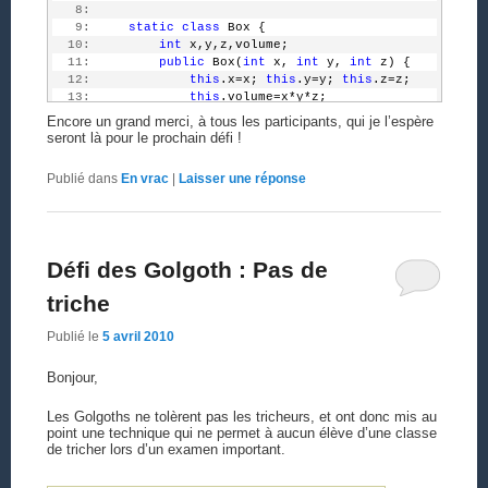
   8:
   9:
static
class
 Box {
  10:
int
 x,y,z,volume;
  11:
public
 Box(
int
 x, 
int
 y, 
int
 z) {
  12:
this
.x=x; 
this
.y=y; 
this
.z=z;
  13:
this
.volume=x*y*z;
  14:
         }
Encore un grand merci, à tous les participants, qui je l’espère
  15:
public
 String toString() {
seront là pour le prochain défi !
  16:
return
this
.x+
,
+
this
.y+
,
+
this
.z;
  17:
         }
Publié dans
En vrac
|
Laisser une réponse
  18:
     }
  19:
  20:
public
static
void
 main(String[] args) 
throws
 E
  21:
         ArrayListBox> list = 
new
 ArrayListBox>();
  22:
Défi des Golgoth : Pas de
  23:
// read file and insert into list
  24:
         FileReader reader = 
new
 FileReader(
box.txt
)
triche
  25:
while
(reader.ready()) {
  26:
int
 x=0,y=0,z=0,d;
Publié le
5 avril 2010
  27:
while
((d=reader.read())!=
','
) x=10*x+(d
  28:
while
((d=reader.read())!=
','
) y=10*y+(d
Bonjour,
  29:
while
((d=reader.read())!=
';'
) z=10*z+(d
  30:
             list.add(
new
 Box(x, y, z));
  31:
         }
Les Golgoths ne tolèrent pas les tricheurs, et ont donc mis au
  32:
         reader.close();
point une technique qui ne permet à aucun élève d’une classe
  33:
de tricher lors d’un examen important.
  34:
// sort the list
  35:
         Collections.sort(list, 
new
 ComparatorBox>()