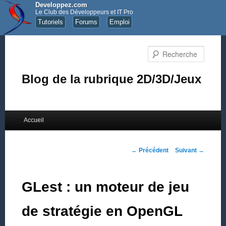
Developpez.com
Le Club des Développeurs et IT Pro
Tutoriels
Forums
Emploi
Recher
Blog de la rubrique 2D/3D/Jeux
Menu principal
Accueil
Aller au contenu principal
Aller au contenu secondaire
Navigation des articles
←
Précédent
Suivant
→
GLest : un moteur de jeu
de stratégie en OpenGL