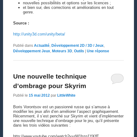
nouvelles possibilités et options sur les licences ;
et bien sur, des corrections et améliorations en tout
genre.
Source :
http://unity3d.com/unity/beta/
Publié dans
Actualité
,
Développement 2D / 3D / Jeux
,
Développement Jeux
,
Moteurs 3D
,
Outils
|
Une
réponse
Une nouvelle technique
d’ombrage pour Skyrim
Publié le
15 mai 2012
par
LittleWhite
Boris Vorontsov est un passionné russe qui s’amuse à
modifier les jeux afin d’en améliorer l’aspect graphiquement.
Récemment, il s’est penché sur Skyrim et vient d’implémenter
une nouvelle technique d’ombrage pour le jeu, qu’il présente
dans les trois vidéos suivantes :
http://www.youtube.com/watch?v=rW1hzn1YKfE