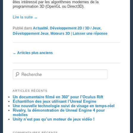
êtes intéressé par les algorithmes modernes de la
programmation 3D (OpenGL ou Direct3D).
Lire la suite
→
Publié dans
Actualité
,
Développement 2D / 3D / Jeux
,
Développement Jeux
,
Moteurs 3D
|
Laisser une réponse
Navigation des articles
←
Articles plus anciens
Recherche
ARTICLES RÉCENTS
Un documentaire filmé en 360° pour l’Oculus Rift
Échantillon des jeux utilisant l’Unreal Engine
Une nouvelle technologie suivi de visage en temps-réel
Rivalry, la démonstration de Unreal Engine 4 pour
mobiles
Unity n’est pas qu’un moteur de jeux vidéo !
COMMENTAIRES RÉCENTS