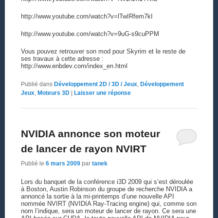
http://www.youtube.com/watch?v=lTwIRfem7kI
http://www.youtube.com/watch?v=9uG-s9cuPPM
Vous pouvez retrouver son mod pour Skyrim et le reste de
ses travaux à cette adresse :
http://www.enbdev.com/index_en.html
Publié dans
Développement 2D / 3D / Jeux
,
Développement
Jeux
,
Moteurs 3D
|
Laisser une réponse
NVIDIA annonce son moteur
de lancer de rayon NVIRT
Publié le
6 mars 2009
par
tanek
Lors du banquet de la conférence i3D 2009 qui s’est déroulée
à Boston, Austin Robinson du groupe de recherche NVIDIA a
annoncé la sortie à la mi-printemps d’une nouvelle API
nommée NVIRT (NVIDIA Ray-Tracing engine) qui, comme son
nom l’indique, sera un moteur de lancer de rayon. Ce sera une