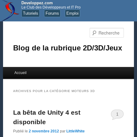
Developpez.com
Le Club des Développeurs et IT Pro
Tutoriels
Forums
Emploi
Recher
Blog de la rubrique 2D/3D/Jeux
Menu principal
Accueil
Aller au contenu principal
Aller au contenu secondaire
ARCHIVES POUR LA CATÉGORIE
MOTEURS 3D
La bêta de Unity 4 est
1
disponible
Publié le
2 novembre 2012
par
LittleWhite