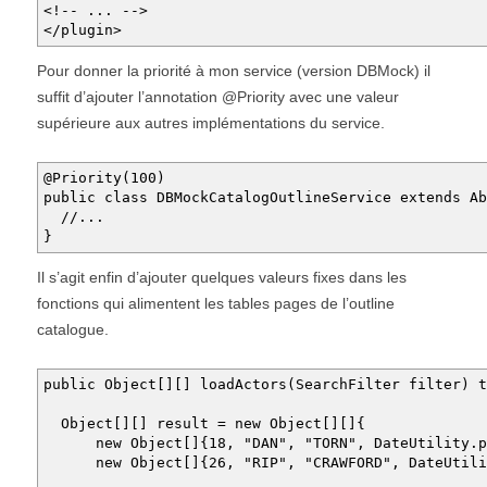
<!-- ... -->
</plugin>
Pour donner la priorité à mon service (version DBMock) il
suffit d’ajouter l’annotation @Priority avec une valeur
supérieure aux autres implémentations du service.
@Priority(100)
public class DBMockCatalogOutlineService extends Ab
//...
}
Il s’agit enfin d’ajouter quelques valeurs fixes dans les
fonctions qui alimentent les tables pages de l’outline
catalogue.
public Object[][] loadActors(SearchFilter filter) t
Object[][] result = new Object[][]{
new Object[]{18, "DAN", "TORN", DateUtility.par
new Object[]{26, "RIP", "CRAWFORD", DateUtility