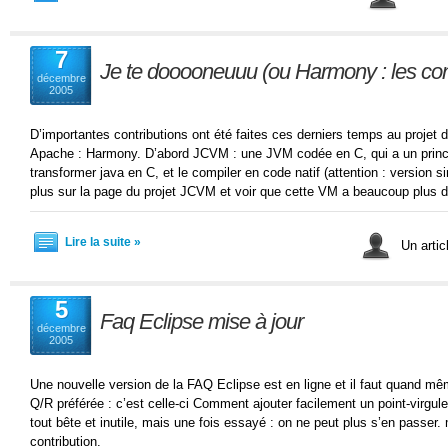
7
Je te dooooneuuu (ou Harmony : les cont
décembre
2005
D’importantes contributions ont été faites ces derniers temps au projet
Apache : Harmony. D’abord JCVM : une JVM codée en C, qui a un princip
transformer java en C, et le compiler en code natif (attention : version 
plus sur la page du projet JCVM et voir que cette VM a beaucoup plus de
Lire la suite »
Un artic
5
Faq Eclipse mise à jour
décembre
2005
Une nouvelle version de la FAQ Eclipse est en ligne et il faut quand m
Q/R préférée : c’est celle-ci Comment ajouter facilement un point-virgule 
tout bête et inutile, mais une fois essayé : on ne peut plus s’en passer
contribution.