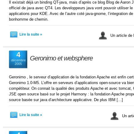
Il existait déjà un binding QT-java, mais d’après ce blog Blog de Aaron J
officiel de java avec QT4. Les developpeurs java vont pouvoir utiliser le
applications pour KDE. Avec de l’autre coté java-gnome, l’integration de 
bonhomme de chemin.
Lire la suite »
Un article de 
4
Geronimo et websphere
décembre
2005
Geronimo , le serveur d’application de la fondation Apache est enfin cer
Geronimo 1.0-M5. L’offre en serveurs d’applications open-source va bie
compétiteur. On connait la qualité des produits Apache et avec tomcat, 
JSE open source basé sur le projet Harmony : la fondation Apache prop
source basée sur java d’architecture applicative. De plus IBM […]
Lire la suite »
Un arti