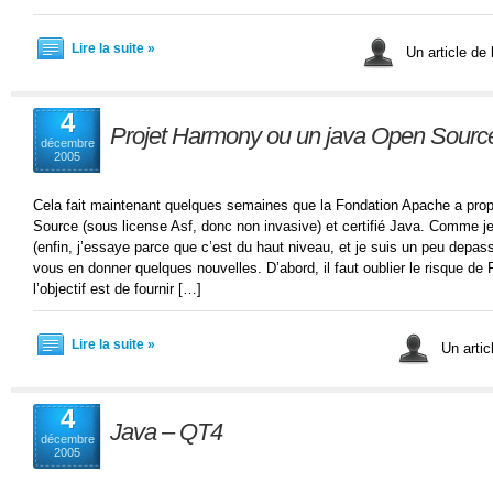
Lire la suite »
Un article de 
4
Projet Harmony ou un java Open Sourc
décembre
2005
Cela fait maintenant quelques semaines que la Fondation Apache a pro
Source (sous license Asf, donc non invasive) et certifié Java. Comme je
(enfin, j’essaye parce que c’est du haut niveau, et je suis un peu depas
vous en donner quelques nouvelles. D’abord, il faut oublier le risque de 
l’objectif est de fournir […]
Lire la suite »
Un artic
4
Java – QT4
décembre
2005