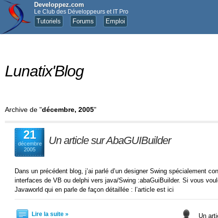
Developpez.com
Le Club des Développeurs et IT Pro
Tutoriels
Forums
Emploi
Lunatix'Blog
Archive de "
décembre, 2005
"
21
Un article sur AbaGUIBuilder
décembre
2005
Dans un précédent blog, j’ai parlé d’un designer Swing spécialement co
interfaces de VB ou delphi vers java/Swing :abaGuiBuilder. Si vous voule
Javaworld qui en parle de façon détaillée : l’article est ici
Lire la suite »
Un arti