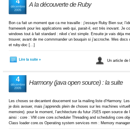
4
A la découverte de Ruby
décembre
2005
Bon ca fait un moment que ca me travaille : j’essaye Ruby Bien sur, l’id
framework pour les applications web qui, parait-il, est très inovant. Je
windows tout à fait standard : nikel c’est simple. Ensuite je vais déja m
trouver, avant de me commmander un bouquin si j’accroche. Mes docs 
et ruby-doc […]
Lire la suite »
Un article de 
4
Harmony (java open source) : la suite
décembre
2005
Les choses se decantent doucement sur la mailing liste d’Harmony. Les 
je dois avouer, mais j’apprends plein de choses sur les machines virtuell
memoire). pour le moment, l’architecture du futur JSE5 open source de 
ainsi : core : VM core core.scheduler Threading and scheduling core.ob
Class loader core.os Operating system services mm : Memory manage