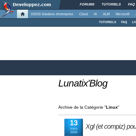
FORUMS
TUTORIELS
FAQ
DI/DSI Solutions d'entreprise
Cloud
IA
ALM
Microsoft
TUTORIELS
FAQ
LI
Lunatix'Blog
Archive de la Catégorie "
Linux
"
13
Xgl (et compiz) po
mars
2006