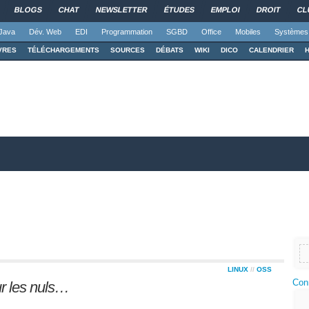
BLOGS
CHAT
NEWSLETTER
ÉTUDES
EMPLOI
DROIT
CL
Java
Dév. Web
EDI
Programmation
SGBD
Office
Mobiles
Systèmes
VRES
TÉLÉCHARGEMENTS
SOURCES
DÉBATS
WIKI
DICO
CALENDRIER
LINUX
//
OSS
Con
ur les nuls…