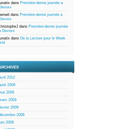
lunatix
dans
Première-demie journée a
Devoxx
benwit
dans
Première-demie journée a
Devoxx
christopheJ
dans
Première-demie journée
a Devoxx
lunatix
dans
De la Lecture pour le Week
end
ARCHIVES
avril 2012
août 2009
mai 2009
mars 2009
février 2009
décembre 2008
juin 2008