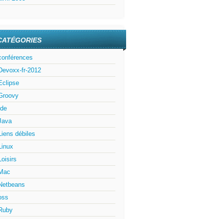
CATÉGORIES
conférences
Devoxx-fr-2012
Eclipse
Groovy
Ide
Java
Liens débiles
Linux
Loisirs
Mac
Netbeans
oss
Ruby