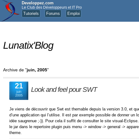
Developpez.com
Le Club des Développeurs et IT Pro
Tutoriels
Forums
Emploi
Lunatix'Blog
Archive de "
juin, 2005
"
21
Look and feel pour SWT
juin
2005
Je viens de découvrir que Swt est themable depuis la version 3.0, et que
d’une application qui l’utilise. Il est par exemple possible de donner un l
idée saugrenue ;-)). Pour cela il suffit de consulter le site visual-Eclipse
le jar dans le repertoire plugin puis menu -> window -> general -> appa
theme.