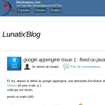
Developpez.com
Le Club des Développeurs et IT Pro
Tutoriels
Forums
Emploi
Lunatix'Blog
8
google appengine Issue 1 : fixed ou jav
août
Un article de lunatix
Pas de commentaires
2009
Et oui, depuis le début du google appengine, une demande d’évolution ét
Groovy
(et pas scala :p ).
voila qui est résolu
posté ce matin (tôt) :