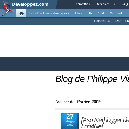
FORUMS
TUTORIELS
FAQ
DI/DSI Solutions d'entreprise
Cloud
IA
ALM
Microsoft
TUTORIELS
FAQ
LI
Blog de Philippe Vi
Archive de "
février, 2009
"
27
[Asp.Net] logger 
février
Log4Net
2009