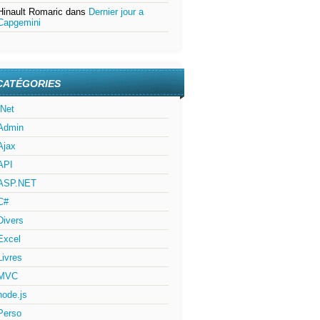
Hinault Romaric
dans
Dernier jour a
Capgemini
CATÉGORIES
.Net
Admin
Ajax
API
ASP.NET
C#
Divers
Excel
Livres
MVC
node.js
Perso