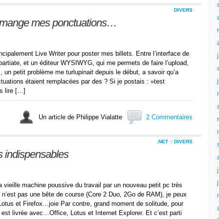
DIVERS
er mange mes ponctuations…
rincipalement Live Writer pour poster mes billets. Entre l’interface de
 spartiate, et un éditeur WYSIWYG, qui me permets de faire l’upload,
, un petit problème me turlupinait depuis le début, a savoir qu’a
tuations étaient remplacées par des ? Si je postais : »test
s lire […]
Un article de Philippe Vialatte
2 Commentaires
.NET
//
DIVERS
s indispensables
vieille machine poussive du travail par un nouveau petit pc très
n’est pas une bête de course (Core 2 Duo, 2Go de RAM), je peux
 Lotus et Firefox…joie Par contre, grand moment de solitude, pour
st livrée avec…Office, Lotus et Internet Explorer. Et c’est parti