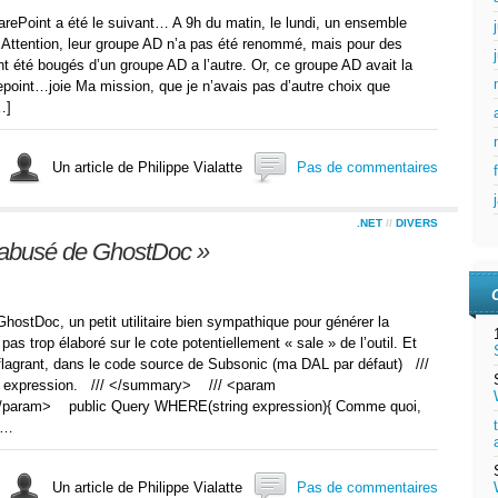
rePoint a été le suivant… A 9h du matin, le lundi, un ensemble
Attention, leur groupe AD n’a pas été renommé, mais pour des
ont été bougés d’un groupe AD a l’autre. Or, ce groupe AD avait la
repoint…joie Ma mission, que je n’avais pas d’autre choix que
…]
Un article de Philippe Vialatte
Pas de commentaires
.NET
//
DIVERS
ai abusé de GhostDoc »
ostDoc, un petit utilitaire bien sympathique pour générer la
as trop élaboré sur le cote potentiellement « sale » de l’outil. Et
 flagrant, dans le code source de Subsonic (ma DAL par défaut) ///
expression. /// </summary> /// <param
/param> public Query WHERE(string expression){ Comme quoi,
n…
Un article de Philippe Vialatte
Pas de commentaires