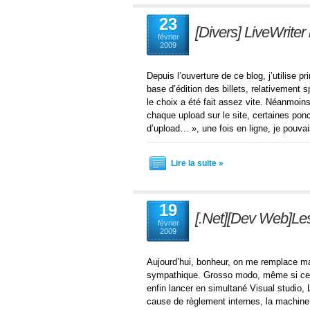
23
[Divers] LiveWrit
février
2009
Depuis l’ouverture de ce blog, j’utilise p
base d’édition des billets, relativement
le choix a été fait assez vite. Néanmoins
chaque upload sur le site, certaines ponc
d’upload… », une fois en ligne, je pouvai
Lire la suite »
19
[.Net][Dev Web]Le
février
2009
Aujourd’hui, bonheur, on me remplace ma 
sympathique. Grosso modo, même si ce 
enfin lancer en simultané Visual studio,
cause de règlement internes, la machine e