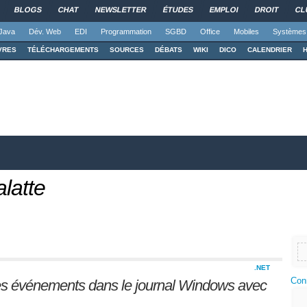
BLOGS
CHAT
NEWSLETTER
ÉTUDES
EMPLOI
DROIT
CL
Java
Dév. Web
EDI
Programmation
SGBD
Office
Mobiles
Systèmes
VRES
TÉLÉCHARGEMENTS
SOURCES
DÉBATS
WIKI
DICO
CALENDRIER
alatte
.NET
Con
des événements dans le journal Windows avec